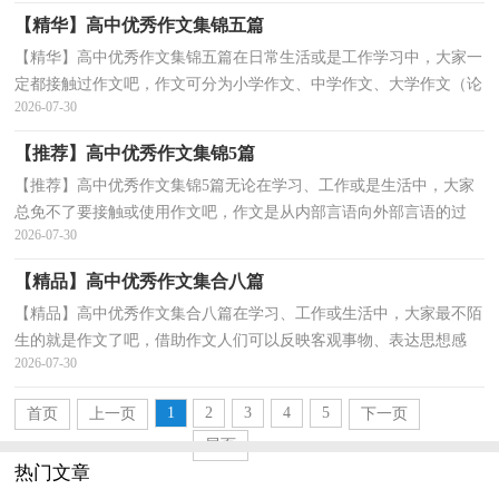
【精华】高中优秀作文集锦五篇
【精华】高中优秀作文集锦五篇在日常生活或是工作学习中，大家一
定都接触过作文吧，作文可分为小学作文、中学作文、大学作文（论
2026-07-30
文）。那要怎么写好作文呢？以下是小编为大家收集的高...
【推荐】高中优秀作文集锦5篇
【推荐】高中优秀作文集锦5篇无论在学习、工作或是生活中，大家
总免不了要接触或使用作文吧，作文是从内部言语向外部言语的过
2026-07-30
渡，即从经过压缩的简要的、自己能明白的语言，向开展...
【精品】高中优秀作文集合八篇
【精品】高中优秀作文集合八篇在学习、工作或生活中，大家最不陌
生的就是作文了吧，借助作文人们可以反映客观事物、表达思想感
2026-07-30
情、传递知识信息。一篇什么样的作文才能称之为优...
1
2
3
4
5
首页
上一页
下一页
尾页
热门文章