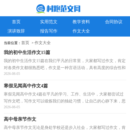
首页
实用范文
教学资料
合同协议
演讲致辞
报告写作
作文大全
首页
作文大全
当前位置：
>
我的初中生活作文15篇
我的初中生活作文15篇在我们平凡的日常里，大家都写过作文，肯定
对各类作文都很熟悉吧，作文是一种言语活动，具有高度的综合性和
2026-08-05
创造性。相信很多朋友都对写作文感到非常苦恼吧，下面...
寒假见闻高中作文4篇
寒假见闻高中作文4篇在平凡的学习、工作、生活中，大家都尝试过
写作文吧，写作文可以锻炼我们的独处习惯，让自己的心静下来，思
2026-08-05
考自己未来的方向。相信写作文是一个让许多人都头痛...
高中母亲节作文
高中母亲节作文无论是身处学校还是步入社会，大家都写过作文，肯