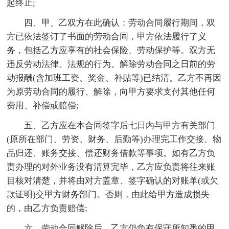
起终止;
四、甲、乙双方在此确认：劳动合同履行期间，双
方已依法签订了书面的劳动合同，甲方依法履行了义
务，包括乙方应享有的社会保险、劳动保护等。双方无
违反劳动法律、法规的行为。解除劳动合同之日前的劳
动报酬(含加班工资、奖金、补贴等)已结清。乙方不再因
为原劳动合同的履行、解除，向甲方要求支付其他任何
费用、补偿或赔偿;
五、乙方应在本合同签字后七日内与甲方有关部门
(原所在部门、劳资、财务、后勤等)办理完工作交接、物
品归还、账务交接、偿还财务借款等事项。如有乙方负
责办理的对外业务没有清算完毕，乙方应负责将往来账
目核对清楚，并将由对方盖章、签字确认的对账单(或欠
款证明)交甲方财务部门。否则，由此给甲方造成损失
的，由乙方负责赔偿;
六、劳动合同解除后，乙方仍负有保守所知悉的甲