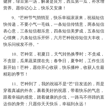
健脾，绿豆第一汤，解暑是良方，西瓜第一瓜，补水增
营养。愿你记心上，快乐又安康！
9、"芒种节气悄悄至，快乐幸福滚滚来，祝福短信
快传递，不要小气一毛钱，一条短信传情意，两条短信
表心意，三条短信都乐意，四条短信美梦成，五条短信
心情爽，六条短信乐开怀，六月芒种祝你短信大丰收，
快乐问候发不停。"
10、芒种至，初夏日，天气转热换季时；不贪咸，
不贪甜，瓜果蔬菜摆在先；春争日，夏争时，工作生活
新开始！芒种，愿你开心收获，快乐播种，收获人生最
精彩的季节！
11、芒种到了，我的祝福不是“芒”目发送的，而是
穿着真诚的外衣，裹着美好的祝愿，带着快乐的气息，
跟着幸福的感觉，踏着健康的步伐，一路马不停蹄的直
达你的身旁：只愿你天天快乐，幸福到永远！