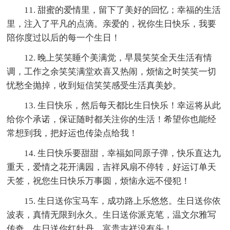
11. 甜蜜的爱情里，留下了美好的回忆；幸福的生活
里，注入了平凡的点滴。亲爱的，祝你生日快乐，我要
陪你度过以后的每一个生日！
12. 晚上笑笑睡个美满觉，早晨笑笑全天生活有情
调，工作之余笑笑满堂欢喜又热闹，烦恼之时笑笑一切
忧愁全抛掉，收到短信笑笑感受生活真美妙。
13. 生日快乐，然后每天都比生日快乐！幸运将从此
给你个承诺，保证随时都关注你的生活！希望你也能经
常想到我，把好运也传染点给我！
14. 生日快乐要甜甜，幸福如同原子弹，快乐直达九
重天，爱情之花开满园，吉祥风扇不停转，好运订单天
天签，祝您生日快乐万事圆，烦恼永远不侵犯！
15. 生日送你宝马车，成功路上乐悠悠。生日送你依
波表，真情无限到永久。生日送你派克笔，温文尔雅写
传奇。生日送你红牡丹，富贵吉祥没有头！