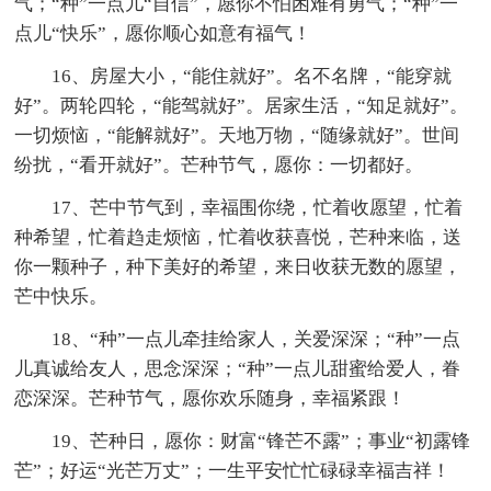
气；“种”一点儿“自信”，愿你不怕困难有勇气；“种”一
点儿“快乐”，愿你顺心如意有福气！
16、房屋大小，“能住就好”。名不名牌，“能穿就
好”。两轮四轮，“能驾就好”。居家生活，“知足就好”。
一切烦恼，“能解就好”。天地万物，“随缘就好”。世间
纷扰，“看开就好”。芒种节气，愿你：一切都好。
17、芒中节气到，幸福围你绕，忙着收愿望，忙着
种希望，忙着趋走烦恼，忙着收获喜悦，芒种来临，送
你一颗种子，种下美好的希望，来日收获无数的愿望，
芒中快乐。
18、“种”一点儿牵挂给家人，关爱深深；“种”一点
儿真诚给友人，思念深深；“种”一点儿甜蜜给爱人，眷
恋深深。芒种节气，愿你欢乐随身，幸福紧跟！
19、芒种日，愿你：财富“锋芒不露”；事业“初露锋
芒”；好运“光芒万丈”；一生平安忙忙碌碌幸福吉祥！