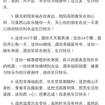
叨，老妈，对不起，辛苦你为我操劳了这么多，生日快
乐。
5. 曙光初现幸福在你身边，艳阳高照微笑在你心
间，日落西山欢乐随你一天。关心你的朋友在这一天衷
心祝你快乐到永远生日快乐！
6. 送你365个圆，愿你天天都美满；送你24个圈，愿
你开心每一天，送你60根线，愿你美丽延年年。送你一
碗长寿面，愿你笑容永相见，生日快乐！
7. 送你一碗香喷喷的长寿面，筋斗的面条是我长长
的祝愿，一丝丝将你缠绕到永远，愿幸福和甜蜜、健康
与快乐与你日夜相伴，祝你生日快乐。
8. 送您东海福如意，生生世世都顺利；送您南山不
老松，青春常在颜如童，送您北国夜明珠，照亮生活坦
途路，送你西（心）想事总成！祝老爸生日快乐！
9. 虽然温度总在变化，虽然时光没有停息，虽然此