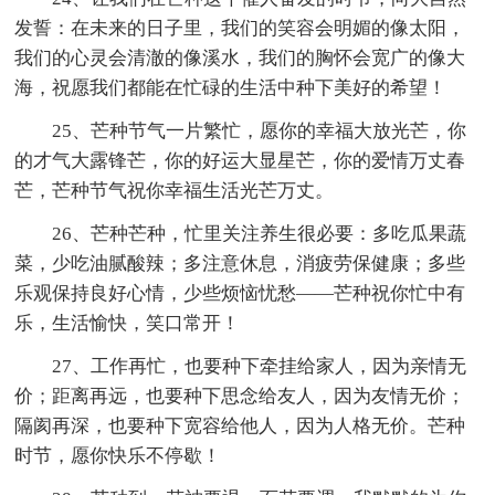
发誓：在未来的日子里，我们的笑容会明媚的像太阳，
我们的心灵会清澈的像溪水，我们的胸怀会宽广的像大
海，祝愿我们都能在忙碌的生活中种下美好的希望！
25、芒种节气一片繁忙，愿你的幸福大放光芒，你
的才气大露锋芒，你的好运大显星芒，你的爱情万丈春
芒，芒种节气祝你幸福生活光芒万丈。
26、芒种芒种，忙里关注养生很必要：多吃瓜果蔬
菜，少吃油腻酸辣；多注意休息，消疲劳保健康；多些
乐观保持良好心情，少些烦恼忧愁——芒种祝你忙中有
乐，生活愉快，笑口常开！
27、工作再忙，也要种下牵挂给家人，因为亲情无
价；距离再远，也要种下思念给友人，因为友情无价；
隔阂再深，也要种下宽容给他人，因为人格无价。芒种
时节，愿你快乐不停歇！