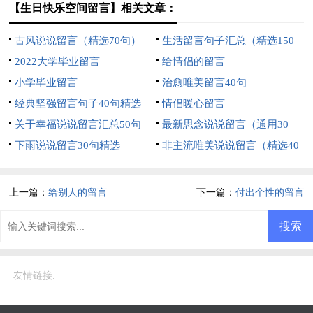
【生日快乐空间留言】相关文章：
古风说说留言（精选70句）
生活留言句子汇总（精选150
2022大学毕业留言
句）
给情侣的留言
小学毕业留言
治愈唯美留言40句
经典坚强留言句子40句精选
情侣暖心留言
关于幸福说说留言汇总50句
最新思念说说留言（通用30
下雨说说留言30句精选
句）
非主流唯美说说留言（精选40
句）
上一篇：
给别人的留言
下一篇：
付出个性的留言
友情链接
: