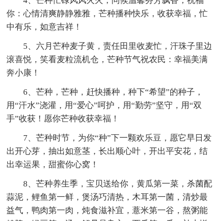
4、芒种忙碌风风火火，问候温馨芬芳飘香，祝福
你：心情清爽静静雅雅，芒种播种快乐，收获幸福，忙
中有乐，如意吉祥！
5、六月芒种麦子黄，责任田里收麦忙，汗珠子里边
滚喜悦，笑看麦粒流机仓，芒种节气祝农民：幸福美满
奔小康！
6、芒种，芒种，赶快播种，种下“希望”的种子，
用“汗水”浇灌，用“爱心”呵护，用“勤劳”坚守，用“双
手”收获！愿你芒种收获幸福！
7、芒种时节，为你“种”下一颗欢乐豆，愿它早日发
出开心芽，抽出如意茎，长出顺心叶，开出平安花，结
出幸运果，甜蜜你心窝！
8、芒种养生季，宝贝送给你，黄瓜第一菜，杀菌配
蒜泥，鲤鱼第一鲜，煲汤巧清热，木耳第一菌，清炒最
益气，鸭肉第一肉，炖食滋补宜，薏米第一谷，熬粥能