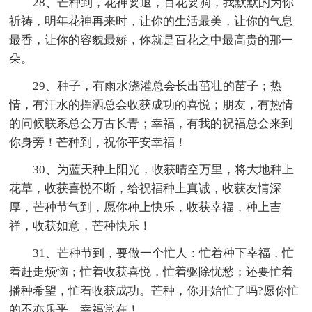
28、芒种到，花神要退，百花要凋，我默默的为你
祈祷，明年花神再来时，让你的生活最美，让你的气息
最香，让你的容貌最娇，你就是百花之中最高贵的那一
朵。
29、种子，有雨水浇灌总会长出茁壮的苗子；热
情，有汗水的挥洒总会收获成功的喜悦；朋友，有热情
的问候联系总会万古长青；幸福，有我的祝福总会来到
你身旁！芒种到，祝你平安幸福！
30、为蓝天种上阳光，收获晴空万里，将大地种上
花草，收获喜悦不断，给祝福种上真诚，收获友情深
厚，芒种节气到，愿你种上快乐，收获幸福，种上吉
祥，收获如意，芒种快乐！
31、芒种节到，要做一个忙人：忙着种下幸福，忙
着赶走烦恼；忙着收获喜悦，忙着驱除忧愁；还要忙着
播种希望，忙着收获成功。芒种，你开始忙了吗?愿你忙
的不亦乐乎，幸福常在！