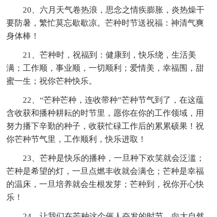
20、六月天气卷热浪，思念之情疾膨胀，炎热燥干
要防暑，繁忙莫忘歇歇凉。芒种时节送祝福：神清气爽
身体棒！
21、芒种时，祝福到：健康到，快乐绕，生活美
满；工作顺，事业顺，一切顺利；爱情美，幸福围，甜
蜜一生；祝你芒种快乐。
22、“芒种芒种，连收带种”芒种节气到了，在这蕴
含收获和播种耕耘的时节里，愿你在你的工作领域，用
努力播下辛勤的种子，收获忙碌工作后的累累硕果！祝
你芒种节气里，工作顺利，快乐进取！
23、芒种是快乐的播种，一旦种下欢笑就会泛滥；
芒种是希望的灯，一旦点燃丰收就会满仓；芒种是幸福
的温床，一旦培养就会生根发芽；芒种到，祝你开心快
乐！
24、让我们在芒种这个催人奋发的时节，向大自然