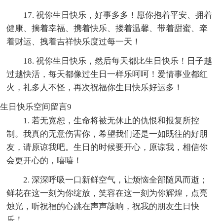
17. 祝你生日快乐，好事多多！愿你抱着平安、拥着
健康、揣着幸福、携着快乐、搂着温馨、带着甜蜜、牵
着财运、拽着吉祥快乐度过每一天！
18. 祝你生日快乐，然后每天都比生日快乐！日子越
过越快活，每天都像过生日一样乐呵呵！爱情事业都红
火，礼多人不怪，再次祝福你生日快乐好运多！
生日快乐空间留言9
1. 若无宽恕，生命将被无休止的仇恨和报复所控
制。我真的无意伤害你，希望我们还是一如既往的好朋
友，请原谅我吧。生日的时候要开心，原谅我，相信你
会更开心的，嘻嘻！
2. 深深呼吸一口新鲜空气，让烦恼全部随风而逝；
鲜花在这一刻为你绽放，笑容在这一刻为你辉煌，点亮
烛光，听祝福的心跳在声声敲响，祝我的朋友生日快
乐！