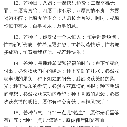
12、芒种日，八愿：一愿快乐免费；二愿幸福无
罪；三愿富贵陪；四愿工作不累；五愿真情不贵；六愿
喝酒不醉；七愿无所不会；八愿长命百岁。呵呵，祝愿
你忙中有乐，百事可乐，万事如意。
13、芒种了，你要做一个大忙人： 忙着赶走烦恼，
忙着斩断伤病，忙着追逐梦想，忙着制造快乐，忙着迎
接成功，忙着看我短信。祝芒种快乐！
14、芒种，是播种希望和祝福的时节：种下忙碌的
付出，必然收获内心的满足；种下辛勤的汗水，必然收
获丰硕的果实；种下灿烂的阳光，必然收获美丽的风
光；种下快乐的微笑，必然收获真情的回报；种下明媚
的理想，必然收获成功的希望；种下真诚的思念，必然
收获友情的明艳。愿你有种必有获，幸福又快活！
15、芒种节气，“种”一点儿“热血”，愿你光明磊落
有正气；“种”一点儿“潇洒”，愿你伟岸阳光有帅