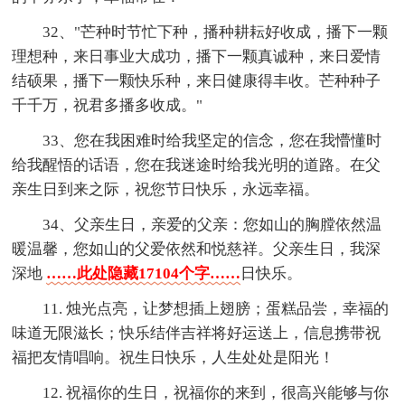
32、"芒种时节忙下种，播种耕耘好收成，播下一颗
理想种，来日事业大成功，播下一颗真诚种，来日爱情
结硕果，播下一颗快乐种，来日健康得丰收。芒种种子
千千万，祝君多播多收成。"
33、您在我困难时给我坚定的信念，您在我懵懂时
给我醒悟的话语，您在我迷途时给我光明的道路。在父
亲生日到来之际，祝您节日快乐，永远幸福。
34、父亲生日，亲爱的父亲：您如山的胸膛依然温
暖温馨，您如山的父爱依然和悦慈祥。父亲生日，我深
深地
……此处隐藏17104个字……
日快乐。
11. 烛光点亮，让梦想插上翅膀；蛋糕品尝，幸福的
味道无限滋长；快乐结伴吉祥将好运送上，信息携带祝
福把友情唱响。祝生日快乐，人生处处是阳光！
12. 祝福你的生日，祝福你的来到，很高兴能够与你