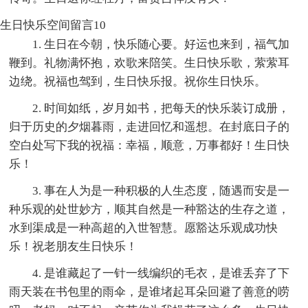
生日快乐空间留言10
1. 生日在今朝，快乐随心要。好运也来到，福气加
鞭到。礼物满怀抱，欢歌来陪笑。生日快乐歌，萦萦耳
边绕。祝福也驾到，生日快乐报。祝你生日快乐。
2. 时间如纸，岁月如书，把每天的快乐装订成册，
归于历史的夕烟暮雨，走进回忆和遥想。在封底日子的
空白处写下我的祝福：幸福，顺意，万事都好！生日快
乐！
3. 事在人为是一种积极的人生态度，随遇而安是一
种乐观的处世妙方，顺其自然是一种豁达的生存之道，
水到渠成是一种高超的入世智慧。愿豁达乐观成功快
乐！祝老朋友生日快乐！
4. 是谁藏起了一针一线编织的毛衣，是谁丢弃了下
雨天装在书包里的雨伞，是谁堵起耳朵回避了善意的唠