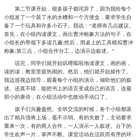
第二节课开始，很多孩子都诧异了，因为我给每个
小组发了一个装了水的水槽和一个方便盒，要求学生自
备了一个玩具和许多小石子。我说：“老师有几点建议。
首先，在小组内读课文，画出曹冲称象方法的句子，在
小组长的带领下多读几遍;然后，用桌上的工具模拟曹冲
称象;第三点，小组合作分工，边演示边叙述。”
说完，同学们就开始叽哩呱啦地读课文，画的画，
读的读，教室里挺热闹的。然后，他们就开始操作了。
我边巡视边指导，观看每个小组的演示，倾听他们的叙
述。还真不错，能把书上的语言变成自己的语言，连最
胆小的唐诗，在小组活动中也敢动手动口了。
孩子们兴趣盎然。全班交流的时候，各个小组都派
出了精兵强将上场，毫不示弱。有的失败了，主动要求
重来一次，有的两人合作，一人演示一人叙述。台下的
学生欢声一片，掌声不断。课堂活动在活跃而有序的环