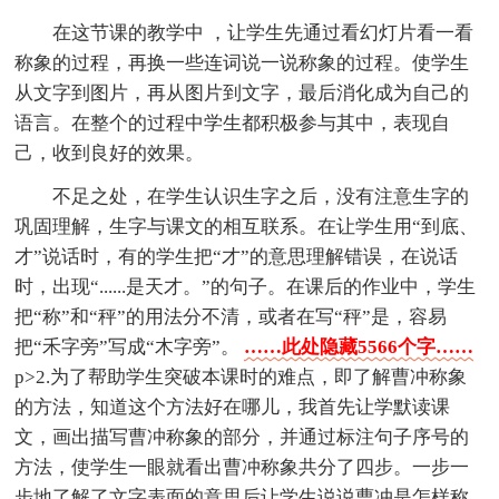
在这节课的教学中 ，让学生先通过看幻灯片看一看
称象的过程，再换一些连词说一说称象的过程。使学生
从文字到图片，再从图片到文字，最后消化成为自己的
语言。在整个的过程中学生都积极参与其中，表现自
己，收到良好的效果。
不足之处，在学生认识生字之后，没有注意生字的
巩固理解，生字与课文的相互联系。在让学生用“到底、
才”说话时，有的学生把“才”的意思理解错误，在说话
时，出现“......是天才。”的句子。在课后的作业中，学生
把“称”和“秤”的用法分不清，或者在写“秤”是，容易
把“禾字旁”写成“木字旁”。
……此处隐藏5566个字……
p>2.为了帮助学生突破本课时的难点，即了解曹冲称象
的方法，知道这个方法好在哪儿，我首先让学默读课
文，画出描写曹冲称象的部分，并通过标注句子序号的
方法，使学生一眼就看出曹冲称象共分了四步。一步一
步地了解了文字表面的意思后让学生说说曹冲是怎样称