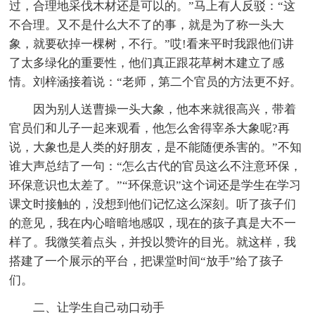
过，合理地采伐木材还是可以的。”马上有人反驳：“这
不合理。又不是什么大不了的事，就是为了称一头大
象，就要砍掉一棵树，不行。”哎!看来平时我跟他们讲
了太多绿化的重要性，他们真正跟花草树木建立了感
情。刘梓涵接着说：“老师，第二个官员的方法更不好。
因为别人送曹操一头大象，他本来就很高兴，带着
官员们和儿子一起来观看，他怎么舍得宰杀大象呢?再
说，大象也是人类的好朋友，是不能随便杀害的。”不知
谁大声总结了一句：“怎么古代的官员这么不注意环保，
环保意识也太差了。”“环保意识”这个词还是学生在学习
课文时接触的，没想到他们记忆这么深刻。听了孩子们
的意见，我在内心暗暗地感叹，现在的孩子真是大不一
样了。我微笑着点头，并投以赞许的目光。就这样，我
搭建了一个展示的平台，把课堂时间“放手”给了孩子
们。
二、让学生自己动口动手