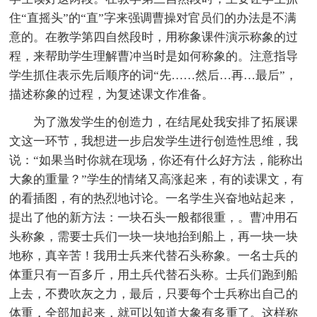
住“直摇头”的“直”字来强调曹操对官员们的办法是不满
意的。在教学第四自然段时，用称象课件演示称象的过
程，来帮助学生理解曹冲当时是如何称象的。注意指导
学生抓住表示先后顺序的词“先……然后…再…最后”，
描述称象的过程，为复述课文作准备。
为了激发学生的创造力，在结尾处我安排了拓展课
文这一环节，我想进一步启发学生进行创造性思维，我
说：“如果当时你就在现场，你还有什么好方法，能称出
大象的重量？”学生的情绪又高涨起来，有的读课文，有
的看插图，有的热烈地讨论。一名学生兴奋地站起来，
提出了他的新方法：一块石头一般都很重，。曹冲用石
头称象，需要士兵们一块一块地抬到船上，再一块一块
地称，真辛苦！我用士兵来代替石头称象。一名士兵的
体重只有一百多斤，用土兵代替石头称。士兵们跑到船
上去，不费吹灰之力，最后，只要每个士兵称出自己的
体重，全部加起来，就可以知道大象有多重了。这样称