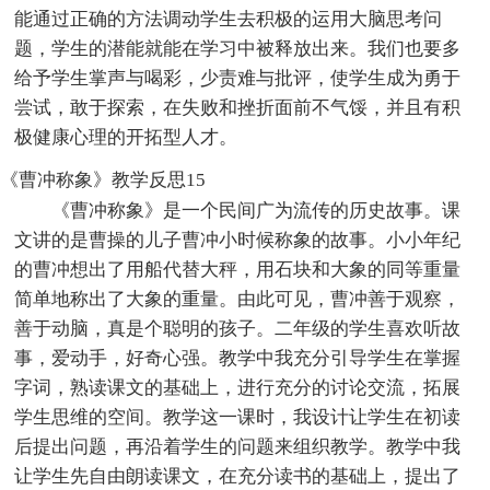
能通过正确的方法调动学生去积极的运用大脑思考问
题，学生的潜能就能在学习中被释放出来。我们也要多
给予学生掌声与喝彩，少责难与批评，使学生成为勇于
尝试，敢于探索，在失败和挫折面前不气馁，并且有积
极健康心理的开拓型人才。
《曹冲称象》教学反思15
《曹冲称象》是一个民间广为流传的历史故事。课
文讲的是曹操的儿子曹冲小时候称象的故事。小小年纪
的曹冲想出了用船代替大秤，用石块和大象的同等重量
简单地称出了大象的重量。由此可见，曹冲善于观察，
善于动脑，真是个聪明的孩子。二年级的学生喜欢听故
事，爱动手，好奇心强。教学中我充分引导学生在掌握
字词，熟读课文的基础上，进行充分的讨论交流，拓展
学生思维的空间。教学这一课时，我设计让学生在初读
后提出问题，再沿着学生的问题来组织教学。教学中我
让学生先自由朗读课文，在充分读书的基础上，提出了