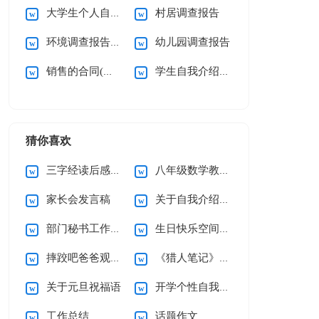
大学生个人自我介绍
村居调查报告
环境调查报告汇编15篇
幼儿园调查报告
销售的合同(通用15篇)
学生自我介绍(集锦15篇)
猜你喜欢
三字经读后感15篇
八年级数学教学工作总结
家长会发言稿
关于自我介绍(集合15篇)
部门秘书工作总结
生日快乐空间留言
摔跤吧爸爸观后感通用15篇
《猎人笔记》读后感
关于元旦祝福语
开学个性自我介绍
工作总结
话题作文