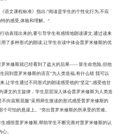
《语文课程标准》指出:"阅读是学生的个性化行为,不应
特的感受,体验和理解。“
行动表现出来的,要引导学生有感情地朗读课文,通过读来
采用了多种形式的朗读,让学生在读中体会普罗米修斯的优
普罗米修斯就已经看到了盗火的后果——冒生命危险,但他
生回到普罗米修斯的语言"为人类造福,有什么错 我可以
中来,让学生通过不同形式的朗读感受他的"坚定",感受他甘
为课文的主旋律，学生层层深入体会普罗米修斯为人类造
是不向宙斯屈服"采用师生接读的形式感受普罗米修斯的
在那个可怕的悬崖上。"突出普罗米修斯的所承受的苦难。
学生感悟普罗米修斯,帮助学生不断完善对普罗米修斯的认
内心。