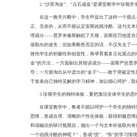
2.“沙里淘金”、“点石成金”是课堂教学中珍视
在这一教学片断中，学生甲提出了这样一个观点
正、无奈的，从而不能认定宙斯凶残冷酷。这与文本
理成分——普罗米修斯触犯了天规，宙斯惩罚他是合
值取向的迷失；但如果断然否定的话，不仅失去了一
挫伤学生的积极性和创造性，将孕育着多元化观点的
金”的方法，一方面剔出其错误成分——宙斯严惩普
导；一方面淘出从中迸出的“金子”——敢于突破定
于发表自己独特见解的学习精神，加以细心呵护，取
3.珍视学生的独特体验，要把激活全体学生的
在课堂教学中，教者不能以呵护一个学生的独特
思维，形成合理、清晰的个性化体验，获得积极思维
和谐融洽的研讨氛围后，抛出一个与文本价值取向有
一个凶残冷酷的神呢？”，形成“愤”、“悱”的学习