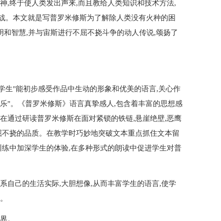
神,终于使人类发出声来,而且教给人类知识和技术方法,
战。本文就是写普罗米修斯为了解除人类没有火种的困
明和智慧,并与宙斯进行不屈不挠斗争的动人传说,颂扬了
学生"能初步感受作品中生动的形象和优美的语言,关心作
乐"。《普罗米修斯》语言真挚感人,包含着丰富的思想感
在通过研读普罗米修斯在面对紧锁的铁链,悬崖绝壁,恶鹰
屈不挠的品质。在教学时巧妙地突破文本重点抓住文本留
训练中加深学生的体验,在多种形式的朗读中促进学生对普
系自己的生活实际,大胆想像,从而丰富学生的语言,使学
。
世界。