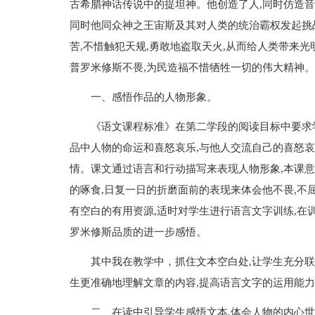
古希腊神话传说中的提坦神。他创造了人,同时仿造音
同时他同众神之王宙斯及其对人类的统治霸权发起挑
苦,不惜触犯天规,勇敢地盗取天火,从而给人类带来光
普罗米修斯不畏,为民造福不惜牺牲一切的伟大精神。
一、感悟作品的人物形象。
《语文课程标准》在第二学段的阅读目标中要求
品中人物的命运和喜怒哀乐,与他人交流自己的喜怒哀
情。课文通过语言和行动描写来表现人物形象,本课意
的啄食,日复一日的折磨面前的表现来体会他不畏,不
有空白的有用资源,适时对学生进行语言文字训练,在
罗米修斯品质的进一步感悟。
其中我在教学中，抓住文本空白处,让学生充分联
生更准确地理解文章的内容,提高语言文字的运用能力
二、在读中引导学生感悟文本,体会人物的内心