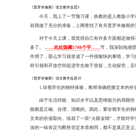
《普罗米修斯》语文教学反思3
今天，我上了一节预习课，执教的是人教版小学
前我做了充分的准备，上网查找了有关普罗米修斯的
对于今天上课，我觉得自己有许多方面都还做得
多了。
……此处隐藏5788个字……
节，我深刻地感
作用了，那么学习就变成了一件很愉快的事情，学习
样引领和开放空间促进学生敢于质疑，主动探究，呈现
《普罗米修斯》语文教学反思10
1.珍视学生的独特体验，教师准确把握文本的价
由于生活经验、知识水平以及思维能力的局限性
能都是正确、合理、清晰的。因此，要珍视学生的独
文本的价值取向。练就了一双“火眼金睛”，才能对学
涂的一味肯定与断然否定本质相同，都不是真正意义