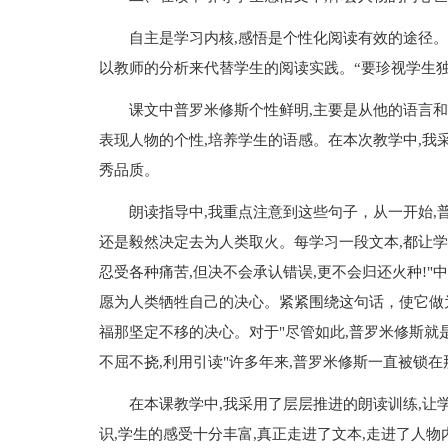
自主是学习内核,感悟是个性化阅读有效的途径。
以教师的分析来代替学生的阅读实践。“要珍视学生独
课文中普罗米修斯个性鲜明,主要是从他的语言和
表现人物的个性,培养学生的语感。在本次教学中,我
秀品质。
朗读指导中,我重点注意到这些句子，从一开始,
还是毅然决定去为人类取火。每学习一段文本,都让学
忍受各种痛苦,但决不会承认错误,更不会归还火种!"
愿为人类牺牲自己的决心。紧紧围绕这句话，使它做
福那坚定不移的决心。对于"尽管如此,普罗米修斯就
不屈不挠,利用引读"许多年来,普罗米修斯一直被锁
在本课教学中,我采用了层层推进的朗读训练,让
识,学生的感受十分丰富,真正走进了文本,走进了人物