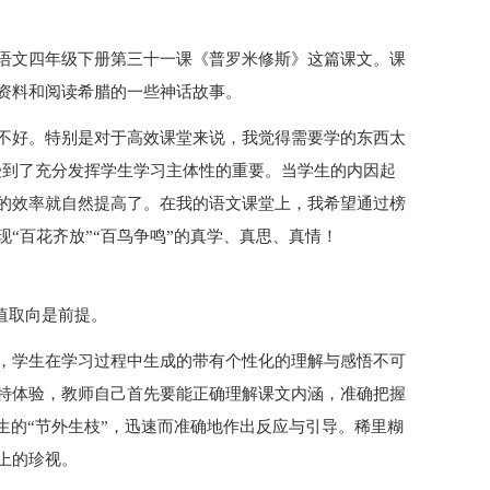
语文四年级下册第三十一课《普罗米修斯》这篇课文。课
资料和阅读希腊的一些神话故事。
不好。特别是对于高效课堂来说，我觉得需要学的东西太
受到了充分发挥学生学习主体性的重要。当学生的内因起
的效率就自然提高了。在我的语文课堂上，我希望通过榜
“百花齐放”“百鸟争鸣”的真学、真思、真情！
值取向是前提。
，学生在学习过程中生成的带有个性化的理解与感悟不可
特体验，教师自己首先要能正确理解课文内涵，准确把握
生的“节外生枝”，迅速而准确地作出反应与引导。稀里糊
上的珍视。