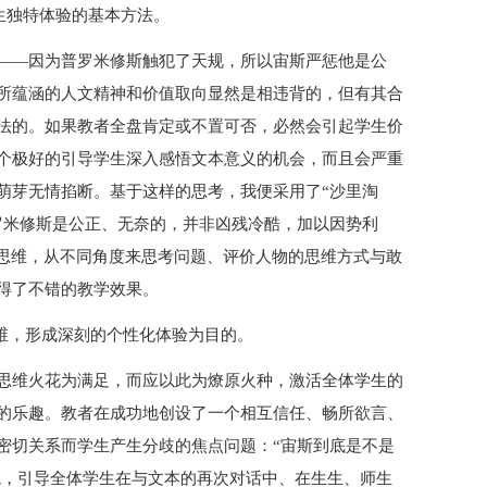
学生独特体验的基本方法。
——因为普罗米修斯触犯了天规，所以宙斯严惩他是公
所蕴涵的人文精神和价值取向显然是相违背的，但有其合
法的。如果教者全盘肯定或不置可否，必然会引起学生价
个极好的引导学生深入感悟文本意义的机会，而且会严重
萌芽无情掐断。基于这样的思考，我便采用了“沙里淘
罗米修斯是公正、无奈的，并非凶残冷酷，加以因势利
性思维，从不同角度来思考问题、评价人物的思维方式与敢
得了不错的教学效果。
思维，形成深刻的个性化体验为目的。
思维火花为满足，而应以此为燎原火种，激活全体学生的
的乐趣。教者在成功地创设了一个相互信任、畅所欲言、
密切关系而学生产生分歧的焦点问题：“宙斯到底是不是
情境，引导全体学生在与文本的再次对话中、在生生、师生