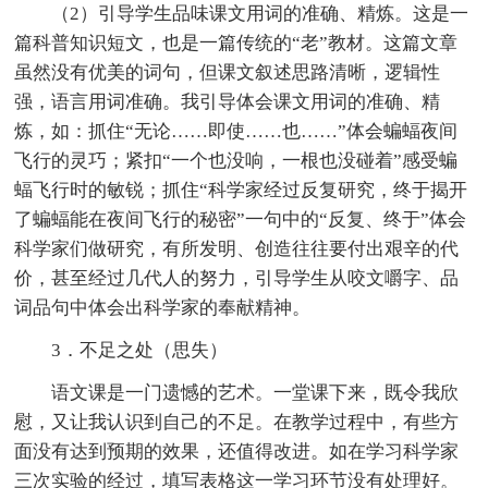
（2）引导学生品味课文用词的准确、精炼。这是一
篇科普知识短文，也是一篇传统的“老”教材。这篇文章
虽然没有优美的词句，但课文叙述思路清晰，逻辑性
强，语言用词准确。我引导体会课文用词的准确、精
炼，如：抓住“无论……即使……也……”体会蝙蝠夜间
飞行的灵巧；紧扣“一个也没响，一根也没碰着”感受蝙
蝠飞行时的敏锐；抓住“科学家经过反复研究，终于揭开
了蝙蝠能在夜间飞行的秘密”一句中的“反复、终于”体会
科学家们做研究，有所发明、创造往往要付出艰辛的代
价，甚至经过几代人的努力，引导学生从咬文嚼字、品
词品句中体会出科学家的奉献精神。
3．不足之处（思失）
语文课是一门遗憾的艺术。一堂课下来，既令我欣
慰，又让我认识到自己的不足。在教学过程中，有些方
面没有达到预期的效果，还值得改进。如在学习科学家
三次实验的经过，填写表格这一学习环节没有处理好。