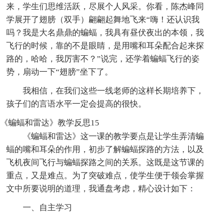
来，学生们思维活跃，尽展个人风采。你看，陈杰峰同
学展开了翅膀（双手）翩翩起舞地飞来“嗨！还认识我
吗？我是大名鼎鼎的蝙蝠，我具有昼伏夜出的本领，我
飞行的时候，靠的不是眼睛，是用嘴和耳朵配合起来探
路的，哈哈，我厉害不？”说完，还学着蝙蝠飞行的姿
势，扇动一下“翅膀”坐下了。
我相信，在我们这些一线老师的这样长期培养下，
孩子们的言语水平一定会提高的很快。
《蝙蝠和雷达》教学反思15
《蝙蝠和雷达》这一课的教学要点是让学生弄清蝙
蝠的嘴和耳朵的作用，初步了解蝙蝠探路的方法，以及
飞机夜间飞行与蝙蝠探路之间的关系。这既是这节课的
重点，又是难点。为了突破难点，使学生便于领会掌握
文中所要说明的道理，我通盘考虑，精心设计如下：
一、自主学习