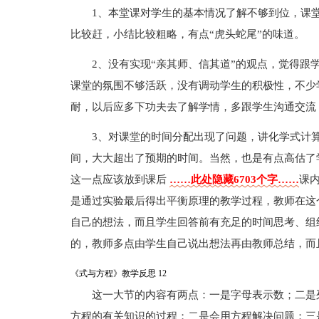
1、本堂课对学生的基本情况了解不够到位，课
比较赶，小结比较粗略，有点“虎头蛇尾”的味道。
2、没有实现“亲其师、信其道”的观点，觉得跟
课堂的氛围不够活跃，没有调动学生的积极性，不少
耐，以后应多下功夫去了解学情，多跟学生沟通交流，
3、对课堂的时间分配出现了问题，讲化学式计
间，大大超出了预期的时间。当然，也是有点高估了
这一点应该放到课后
……此处隐藏6703个字……
课
是通过实验最后得出平衡原理的教学过程，教师在这
自己的想法，而且学生回答前有充足的时间思考、组
的，教师多点由学生自己说出想法再由教师总结，而
《式与方程》教学反思 12
这一大节的内容有两点：一是字母表示数；二是
方程的有关知识的过程；二是会用方程解决问题；三