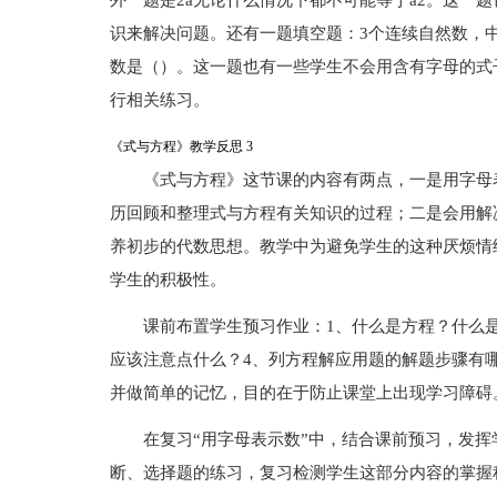
外一题是2a无论什么情况下都不可能等于a2。这一
识来解决问题。还有一题填空题：3个连续自然数，中
数是（）。这一题也有一些学生不会用含有字母的式
行相关练习。
《式与方程》教学反思 3
《式与方程》这节课的内容有两点，一是用字母
历回顾和整理式与方程有关知识的过程；二是会用解
养初步的代数思想。教学中为避免学生的这种厌烦情
学生的积极性。
课前布置学生预习作业：1、什么是方程？什么
应该注意点什么？4、列方程解应用题的解题步骤有
并做简单的记忆，目的在于防止课堂上出现学习障碍
在复习“用字母表示数”中，结合课前预习，发
断、选择题的练习，复习检测学生这部分内容的掌握