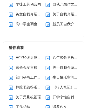
学徒工劳动合同
自我介绍作文15篇
英文自我介绍(合集15篇)
关于自我介绍(通用15篇)
高中学生调查报告
新员工自我介绍通用15篇
猜你喜欢
三字经读后感15篇
八年级数学教学工作总结
家长会发言稿
关于自我介绍(集合15篇)
部门秘书工作总结
生日快乐空间留言
摔跤吧爸爸观后感通用15篇
《猎人笔记》读后感
关于元旦祝福语
开学个性自我介绍
工作总结
话题作文