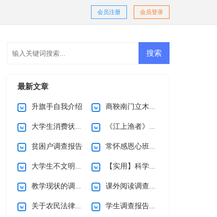
会员注册
会员登录
最新文章
升旗手自我介绍
商鞅南门立木教案
大学生消费状况调查报告15篇
《江上渔者》教案
贫困户调查报告
常怀感恩心班会教案模板（通用26篇）
大学生不文明现象调查报告
【实用】科学活动教案模板九篇
教学现状的调查报告
课外阅读调查报告
关于农民法律意识的调查报告
学生调查报告集合15篇