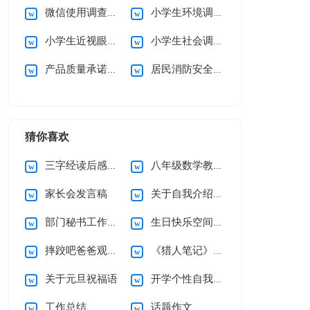
微信使用调查报告
小学生环境调查报告(15篇)
小学生近视眼调查报告10篇
小学生社会调查报告
产品质量承诺书15篇
居民消防安全的承诺书
猜你喜欢
三字经读后感15篇
八年级数学教学工作总结
家长会发言稿
关于自我介绍(集合15篇)
部门秘书工作总结
生日快乐空间留言
摔跤吧爸爸观后感通用15篇
《猎人笔记》读后感
关于元旦祝福语
开学个性自我介绍
工作总结
话题作文