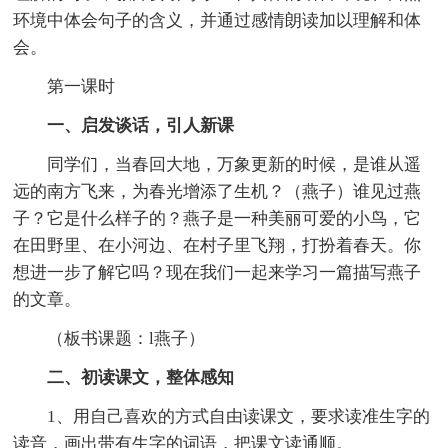
环境中体会句子的含义，并通过感情朗读加以理解和体
会。
第一课时
一、启发谈话，引人新课
同学们，当春回大地，万象更新的时候，是谁从遥
远的南方飞来，为春光增添了生机？（燕子）谁见过燕
子？它是什么样子的？燕子是一种美丽可爱的小鸟，它
在田野里、在小河边、在村子里飞翔，打扮着春天。你
想进一步了解它吗？现在我们一起来学习一篇描写燕子
的文章。
（板书课题：l燕子）
二、初读课文，整体感知
1、用自己喜欢的方式自由读课文，要求读准生字的
读音，画出带有生字的词语，把课文读通顺。