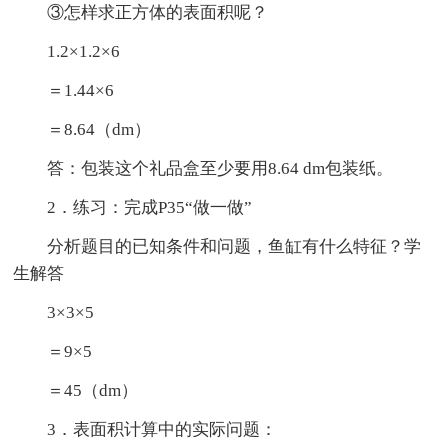
③怎样求正方体的表面积呢？
1.2×1.2×6
＝1.44×6
＝8.64（dm）
答：包装这个礼品盒至少要用8.64 dm包装纸。
2．练习：完成P35“做一做”
分析题目的已知条件和问题，鱼缸有什么特征？学
生解答
3×3×5
＝9×5
＝45（dm）
3．表面积计算中的实际问题：