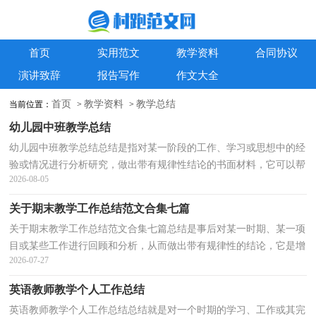
首页
实用范文
教学资料
合同协议
演讲致辞
报告写作
作文大全
首页
教学资料
教学总结
当前位置：
>
>
幼儿园中班教学总结
幼儿园中班教学总结总结是指对某一阶段的工作、学习或思想中的经
验或情况进行分析研究，做出带有规律性结论的书面材料，它可以帮
2026-08-05
助我们总结以往思想，发扬成绩，让我们来为自己写一...
关于期末教学工作总结范文合集七篇
关于期末教学工作总结范文合集七篇总结是事后对某一时期、某一项
目或某些工作进行回顾和分析，从而做出带有规律性的结论，它是增
2026-07-27
长才干的一种好办法，不妨让我们认真地完成总结吧...
英语教师教学个人工作总结
英语教师教学个人工作总结总结就是对一个时期的学习、工作或其完