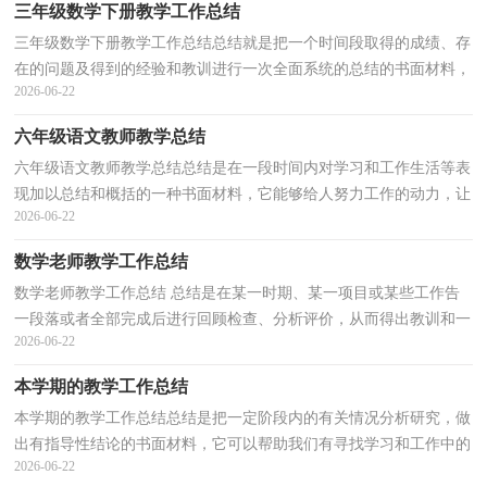
三年级数学下册教学工作总结
三年级数学下册教学工作总结总结就是把一个时间段取得的成绩、存
在的问题及得到的经验和教训进行一次全面系统的总结的书面材料，
2026-06-22
通过它可以正确认识以往学习和工作中的优缺点...
六年级语文教师教学总结
六年级语文教师教学总结总结是在一段时间内对学习和工作生活等表
现加以总结和概括的一种书面材料，它能够给人努力工作的动力，让
2026-06-22
我们抽出时间写写总结吧。如何把总结做到重点突...
数学老师教学工作总结
数学老师教学工作总结 总结是在某一时期、某一项目或某些工作告
一段落或者全部完成后进行回顾检查、分析评价，从而得出教训和一
2026-06-22
些规律性认识的一种书面材料，它可以帮助我们有...
本学期的教学工作总结
本学期的教学工作总结总结是把一定阶段内的有关情况分析研究，做
出有指导性结论的书面材料，它可以帮助我们有寻找学习和工作中的
2026-06-22
规律，因此我们要做好归纳，写好总结。那么总结应该...