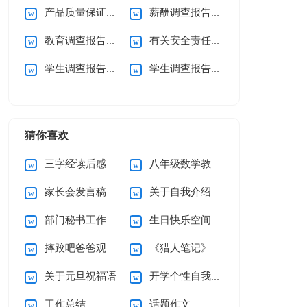
产品质量保证承诺书锦集5篇
薪酬调查报告15篇
教育调查报告(15篇)
有关安全责任承诺书
学生调查报告(合集15篇)
学生调查报告(汇编15篇)
猜你喜欢
三字经读后感15篇
八年级数学教学工作总结
家长会发言稿
关于自我介绍(集合15篇)
部门秘书工作总结
生日快乐空间留言
摔跤吧爸爸观后感通用15篇
《猎人笔记》读后感
关于元旦祝福语
开学个性自我介绍
工作总结
话题作文