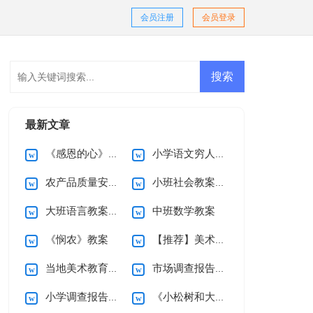
会员注册
会员登录
最新文章
《感恩的心》读后感
小学语文穷人教案
农产品质量安全承诺书模板汇总六篇
小班社会教案3篇
大班语言教案小青蛙反思
中班数学教案
《悯农》教案
【推荐】美术教案模板合集10篇
当地美术教育教学情况现状调查报告
市场调查报告(合集15篇)
小学调查报告(15篇)
《小松树和大松树》教案