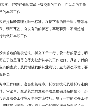
踏实实、任劳任怨地完成上级交派的工作。在以后的工作
己的本职工作。
实践是检验真理的唯一标准。在接下来的日子里，请领导
励、朝气蓬勃、奋发有为的状态，牢记职责，不断超越，
行动做好本职工作！
没有前途的消极想法。树立了干一行，爱一行的思想，明
而在于他是否尽心尽力把所从事的工作做好。具备了我的
应有的素质，从而增强我的从业意识，立志要么不做，要
服务员
务中工作细则。宴会出菜程序。托盘的技巧及端托行走的
菜、写菜单、取消菜式的注意事项及推销菜品的技巧。斟
投诉及服务工作突发事件对应技巧。餐厅开市的准备工作
、消防知识等等。使我成为一个优秀的服务员奠定了基