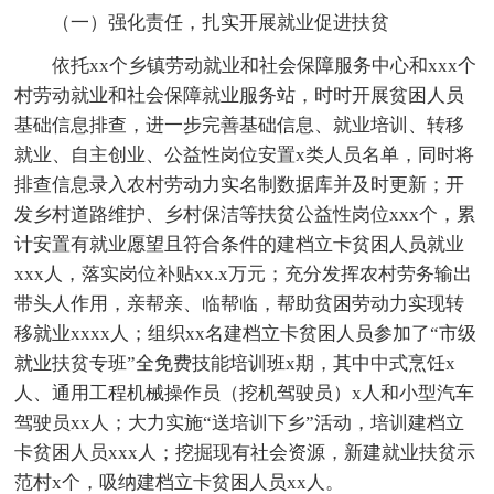
（一）强化责任，扎实开展就业促进扶贫
依托xx个乡镇劳动就业和社会保障服务中心和xxx个
村劳动就业和社会保障就业服务站，时时开展贫困人员
基础信息排查，进一步完善基础信息、就业培训、转移
就业、自主创业、公益性岗位安置x类人员名单，同时将
排查信息录入农村劳动力实名制数据库并及时更新；开
发乡村道路维护、乡村保洁等扶贫公益性岗位xxx个，累
计安置有就业愿望且符合条件的建档立卡贫困人员就业
xxx人，落实岗位补贴xx.x万元；充分发挥农村劳务输出
带头人作用，亲帮亲、临帮临，帮助贫困劳动力实现转
移就业xxxx人；组织xx名建档立卡贫困人员参加了“市级
就业扶贫专班”全免费技能培训班x期，其中中式烹饪x
人、通用工程机械操作员（挖机驾驶员）x人和小型汽车
驾驶员xx人；大力实施“送培训下乡”活动，培训建档立
卡贫困人员xxx人；挖掘现有社会资源，新建就业扶贫示
范村x个，吸纳建档立卡贫困人员xx人。