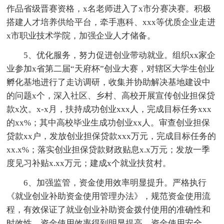
作品省级晋赛资格，x名老师进入了x市分赛决赛。积极
搭建人才培养供给平台，牵手惠科、xxx等优质企业走进
x市职业技术学院，加强企业人才储备。
5、优化服务，努力促进创业带动就业。组织xx家企
业参加x省第二届“天府杯”创业大赛，对辖区大学生创业
孵化基地进行了走访调研，收集并协助解决基地建设中
的问题x个，深入社区、乡村、高校开展宣传创业担保贷
款x次。x-x月，扶持成功创业xxx人，完成目标任务xxx
的xx%；其中高校毕业生成功创业xx人。审查创业担保
贷款xx户，发放创业担保贷款xxx万元，完成目标任务的
xx.x%；落实创业担保贷款财政贴息x.x万元；发放一季
度见习补贴x.xx万元；建成x个就业扶贫村。
6、加强监管，资金使用效率明显提升。严格执行
《就业创业补助资金使用管理办法》，规范资金使用流
程，有效保证了就业创业补助资金拨付使用的准确性和
时效性，资金使用效率得到明显提高，资金使用安全、