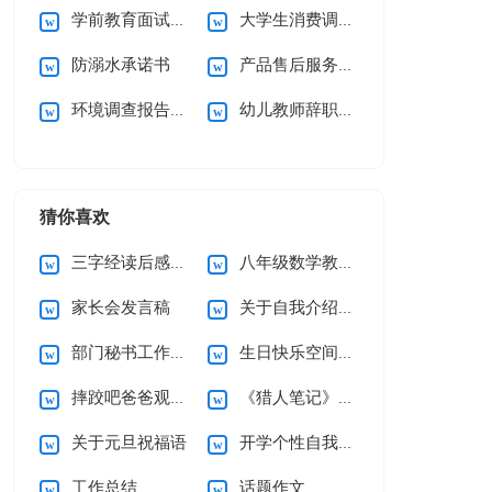
学前教育面试自我介绍
大学生消费调查报告
防溺水承诺书
产品售后服务承诺书(15篇)
环境调查报告(集合15篇)
幼儿教师辞职信15篇
猜你喜欢
三字经读后感15篇
八年级数学教学工作总结
家长会发言稿
关于自我介绍(集合15篇)
部门秘书工作总结
生日快乐空间留言
摔跤吧爸爸观后感通用15篇
《猎人笔记》读后感
关于元旦祝福语
开学个性自我介绍
工作总结
话题作文