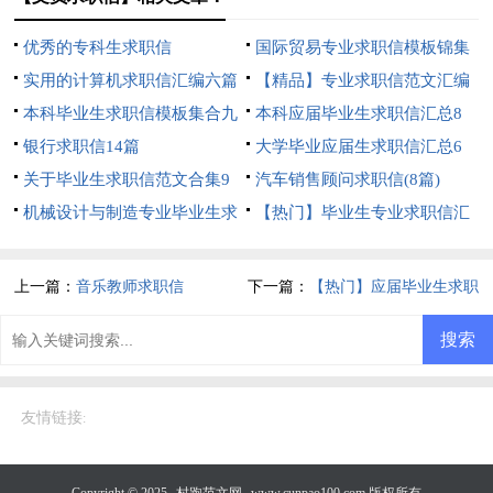
优秀的专科生求职信
国际贸易专业求职信模板锦集
实用的计算机求职信汇编六篇
8篇
【精品】专业求职信范文汇编
本科毕业生求职信模板集合九
六篇
本科应届毕业生求职信汇总8
篇
银行求职信14篇
篇
大学毕业应届生求职信汇总6
关于毕业生求职信范文合集9
篇
汽车销售顾问求职信(8篇)
篇
机械设计与制造专业毕业生求
【热门】毕业生专业求职信汇
职信
编七篇
上一篇：
音乐教师求职信
下一篇：
【热门】应届毕业生求职
信4篇
友情链接
:
Copyright © 2025
村跑范文网
www.cunpao100.com 版权所有