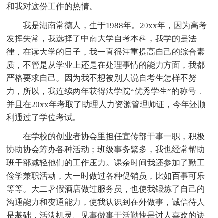
和我对这份工作的热情。
我是湖南常德人，生于1988年。20xx年，因为高考
发挥失常，我选择了中南大学自考本科，我学的是法
律，在读大学的日子，我一直很注重提高自己的综合素
质，不管是从学业上还是在处理事情的能力方面，我都
严格要求自己。因为我不想被别人说自考生怎样不努
力，所以，我连续两年获得法学院“优秀学生”的称号，
并且在20xx年考取了助理人力资源管理师证，今年还顺
利通过了学位考试。
在学校的创业者协会里担任宣传部干事一职，积极
协助协会筹办各种活动；班级事务繁多，我也经常帮助
班干部减轻他们的工作压力。课余时间我还参加了勤工
俭学兼职活动，大一时做过各种促销员，比如百事可乐
等等。大二暑假酒店做过服务员，也使我锻炼了自己的
沟通能力和变通能力，使我认识到在外做事，诚信待人
是基础，活泼机灵、见事做事干活勤快是讨人喜欢的诀