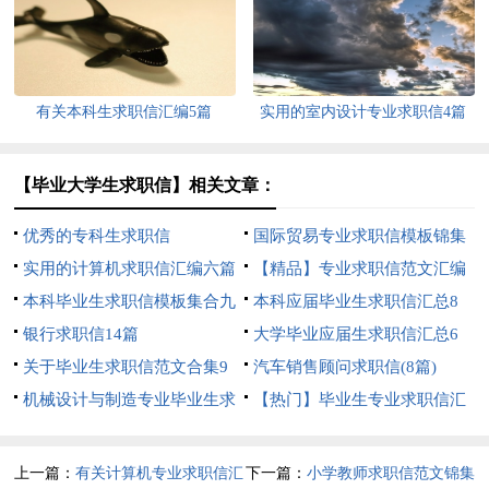
职信四篇
有关本科生求职信汇编5篇
实用的室内设计专业求职信4篇
【毕业大学生求职信】相关文章：
优秀的专科生求职信
国际贸易专业求职信模板锦集
实用的计算机求职信汇编六篇
8篇
【精品】专业求职信范文汇编
本科毕业生求职信模板集合九
六篇
本科应届毕业生求职信汇总8
篇
银行求职信14篇
篇
大学毕业应届生求职信汇总6
关于毕业生求职信范文合集9
篇
汽车销售顾问求职信(8篇)
篇
机械设计与制造专业毕业生求
【热门】毕业生专业求职信汇
职信
编七篇
上一篇：
有关计算机专业求职信汇
下一篇：
小学教师求职信范文锦集