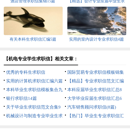
酒店管理求职信集锦15篇
【精选】会计专业应届毕业生求
职信四篇
有关本科生求职信汇编5篇
实用的室内设计专业求职信4篇
【机电专业学生求职信】相关文章：
优秀的专科生求职信
国际贸易专业求职信模板锦集
实用的计算机求职信汇编六篇
8篇
【精品】专业求职信范文汇编
本科毕业生求职信模板集合九
六篇
本科应届毕业生求职信汇总8
篇
银行求职信14篇
篇
大学毕业应届生求职信汇总6
关于毕业生求职信范文合集9
篇
汽车销售顾问求职信(8篇)
篇
机械设计与制造专业毕业生求
【热门】毕业生专业求职信汇
职信
编七篇