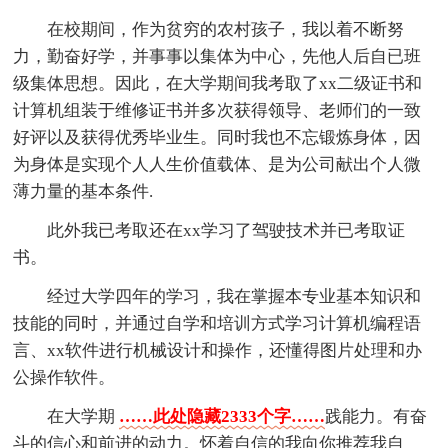
在校期间，作为贫穷的农村孩子，我以着不断努
力，勤奋好学，并事事以集体为中心，先他人后自已班
级集体思想。因此，在大学期间我考取了xx二级证书和
计算机组装于维修证书并多次获得领导、老师们的一致
好评以及获得优秀毕业生。同时我也不忘锻炼身体，因
为身体是实现个人人生价值载体、是为公司献出个人微
薄力量的基本条件.
此外我已考取还在xx学习了驾驶技术并已考取证
书。
经过大学四年的学习，我在掌握本专业基本知识和
技能的同时，并通过自学和培训方式学习计算机编程语
言、xx软件进行机械设计和操作，还懂得图片处理和办
公操作软件。
在大学期
……此处隐藏2333个字……
践能力。有奋
斗的信心和前进的动力。怀着自信的我向你推荐我自