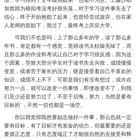
渣，学习掉到了全年级倒数第一也毫不为意。工藤沙耶
加曾因为模拟考没考好很失落，对于学习这件事失去了
信心，终于开始抱怨了起来，也曾经尝试放弃，但在家
人老师的鼓励下，熬过了，最终考上庆应大学。
可我们不也是吗，上了那么多年的学，读了那么多
年书，肯定都有一个感觉，觉得读书太枯燥无味了，而
且那么多的作业和考试让自己对于学习很反感，因为这
个因素，导致大部分学生对于读书失去兴致，成绩慢慢
变差，或者苦于家长的压力，硬是接受着自己不喜欢的
知识，成绩不上不下，可那是我们有没有想过，或许在
努力一点，就可以改变一些事情，即便改变不了，到我
们至少还是努力过了，不至于后悔，努力，当然是要有
目标的`，不然一切也都是一场空。
所以我觉得既然要励志做好一件事，那么也就一定
要有目标，有了目标才有发奋的动力，但最重要的还是
要摆正态度，只有态度端正了才能很自然的去接受和释