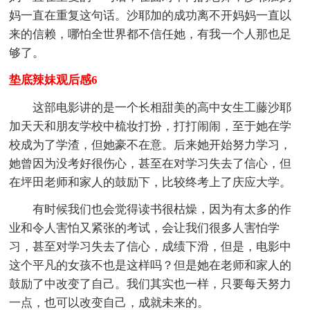
妈一直在重复这句话。沙耶加的成功离不开妈妈一直以
来的信赖，哪怕全世界都不信任她，有我一个人那也足
够了。
垫底辣妹观后感6
这部电影讲的是一个长相甜美的高中女生工藤沙耶
加天天和朋友学校中梳妆打扮，打打闹闹，至于她在学
校成为了学渣，但她豪不在意。后来她开始努力学习，
她曾因为没考好很伤心，甚至在对学习失去了信心，但
在坪田老师和家人的鼓励下，比较终考上了庆应大学。
有时候我们也会觉得读书很枯燥，因为有太多的作
业和令人害怕又紧张的考试，会让我们很多人害怕学
习，甚至对学习失去了信心，成绩下滑，但是，电影中
这个平凡的女孩不也是这样吗？但是她在老师和家人的
鼓励了中改变了自己。我们其实也一样，只要每天努力
一点，也可以改变自己，成就未来的。