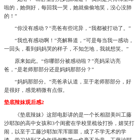
啦的，她倒好，每回我一哭，她就偷偷地笑，没心没肺
的！”
“你没有感动？”亮爸有些诧异，“我都被打动了。”
“我也有感动啊！”亮解释道，“可是每当我一感动，
一回头，看到妈妈哭的样子，不知怎地，我就想笑。”
原来如此。“你哪部分被感动啦？”亮妈采访亮
爸，“是老师那部分还是妈妈那部分？”
“妈妈那部分。”亮爸承认道，至于老师那部分，好
是很好，感觉稍微有点假。
垫底辣妹观后感2
《垫底辣妹》这部电影讲的是一个长相甜美叫工藤
沙耶加的高中女孩和3个闺蜜在学校里梳妆打扮，嬉笑打
闹，以至于工藤沙耶加浑浑噩噩，成了不学无术的学