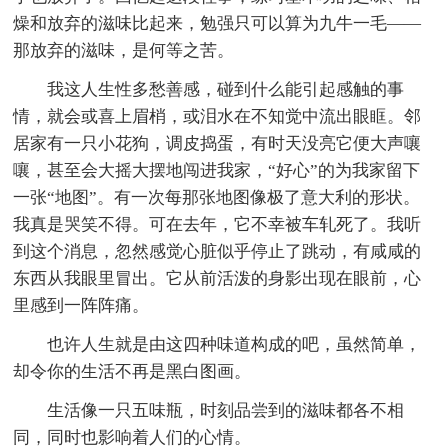
燥和放弃的滋味比起来，勉强只可以算为九牛一毛——
那放弃的滋味，是何等之苦。
我这人生性多愁善感，碰到什么能引起感触的事
情，就会或喜上眉梢，或泪水在不知觉中流出眼眶。邻
居家有一只小花狗，调皮捣蛋，有时天没亮它便大声嚷
嚷，甚至会大摇大摆地闯进我家，“好心”的为我家留下
一张“地图”。有一次每那张地图像极了意大利的形状。
我真是哭笑不得。可在去年，它不幸被车轧死了。我听
到这个消息，忽然感觉心脏似乎停止了跳动，有咸咸的
东西从我眼里冒出。它从前活泼的身影出现在眼前，心
里感到一阵阵痛。
也许人生就是由这四种味道构成的吧，虽然简单，
却令你的生活不再是黑白图画。
生活像一只五味瓶，时刻品尝到的滋味都各不相
同，同时也影响着人们的心情。