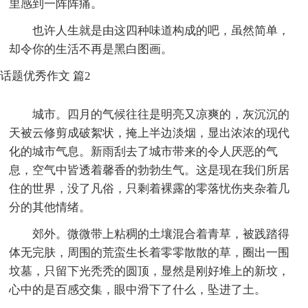
里感到一阵阵痛。
也许人生就是由这四种味道构成的吧，虽然简单，
却令你的生活不再是黑白图画。
话题优秀作文 篇2
城市。四月的气候往往是明亮又凉爽的，灰沉沉的
天被云修剪成破絮状，掩上半边淡烟，显出浓浓的现代
化的城市气息。新雨刮去了城市带来的令人厌恶的气
息，空气中皆透着馨香的勃勃生气。这是现在我们所居
住的世界，没了凡俗，只剩着裸露的零落忧伤夹杂着几
分的其他情绪。
郊外。微微带上粘稠的土壤混合着青草，被践踏得
体无完肤，周围的荒蛮生长着零零散散的草，圈出一围
坟墓，只留下光秃秃的圆顶，显然是刚好堆上的新坟，
心中的是百感交集，眼中滑下了什么，坠进了土。