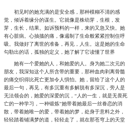
初见时的她充满的是安全感，那种模糊不清的感
觉，倾诉着缘分的谋生。它就像是株幼芽，生根，发
芽，生长，结果。如诉预料的一样，来的又急又快。她
有心脏病。心抽搐的痛，像遏制了生命般紧紧控制住呼
吸。我做好了离世的准备，再见，人生。这是她的生命
勾勒出的话，孤独的定义，她了解了它读懂了世界
她有一个爱她的人，和她爱的人。身为她二次元的
朋友，我深知这个人所含带的重要，那种血肉剥离骨髓
的痛交织得比死亡更加令人惧怕。她，留给了这个人的
最后一句，再见，有多沉重有多解脱有多深沉，旁人是
无法领会的，她爱的深爱的沉，“人的一生，就是无畏死
亡的一种学习，一种锻炼”她带着她最后一丝眷恋的消
散，带着她唯一的爱，带着她的梦，处身于意料之外，
轻轻踏着铺满梦的道，轻轻走了，就在那苍穹上的天堂