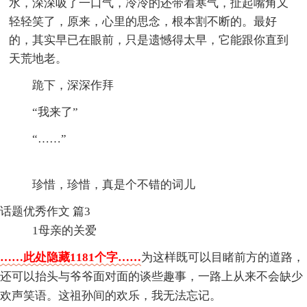
水，深深吸了一口气，冷冷的还带着寒气，扯起嘴角又
轻轻笑了，原来，心里的思念，根本割不断的。最好
的，其实早已在眼前，只是遗憾得太早，它能跟你直到
天荒地老。
跪下，深深作拜
“我来了”
“……”
珍惜，珍惜，真是个不错的词儿
话题优秀作文 篇3
1母亲的关爱
……此处隐藏1181个字……
为这样既可以目睹前方的道路，
还可以抬头与爷爷面对面的谈些趣事，一路上从来不会缺少
欢声笑语。这祖孙间的欢乐，我无法忘记。