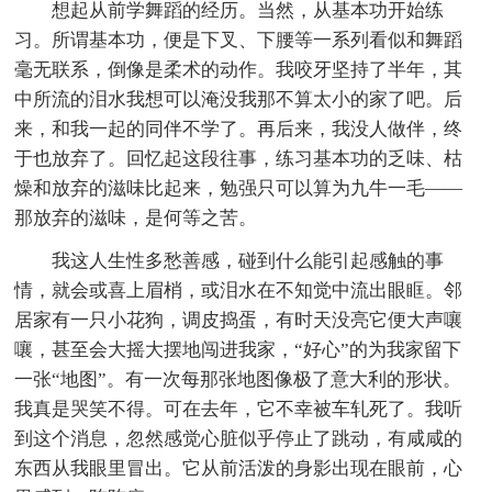
想起从前学舞蹈的经历。当然，从基本功开始练
习。所谓基本功，便是下叉、下腰等一系列看似和舞蹈
毫无联系，倒像是柔术的动作。我咬牙坚持了半年，其
中所流的泪水我想可以淹没我那不算太小的家了吧。后
来，和我一起的同伴不学了。再后来，我没人做伴，终
于也放弃了。回忆起这段往事，练习基本功的乏味、枯
燥和放弃的滋味比起来，勉强只可以算为九牛一毛——
那放弃的滋味，是何等之苦。
我这人生性多愁善感，碰到什么能引起感触的事
情，就会或喜上眉梢，或泪水在不知觉中流出眼眶。邻
居家有一只小花狗，调皮捣蛋，有时天没亮它便大声嚷
嚷，甚至会大摇大摆地闯进我家，“好心”的为我家留下
一张“地图”。有一次每那张地图像极了意大利的形状。
我真是哭笑不得。可在去年，它不幸被车轧死了。我听
到这个消息，忽然感觉心脏似乎停止了跳动，有咸咸的
东西从我眼里冒出。它从前活泼的身影出现在眼前，心