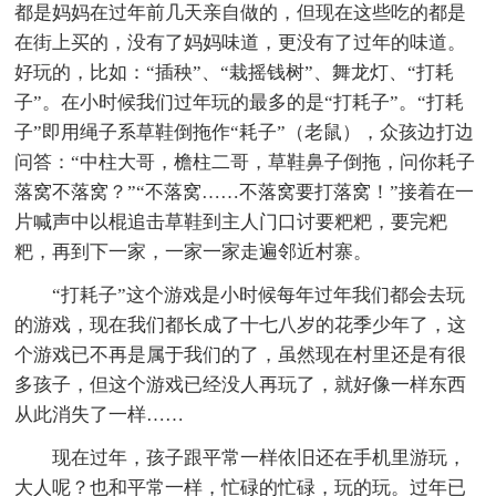
都是妈妈在过年前几天亲自做的，但现在这些吃的都是
在街上买的，没有了妈妈味道，更没有了过年的味道。
好玩的，比如：“插秧”、“栽摇钱树”、舞龙灯、“打耗
子”。在小时候我们过年玩的最多的是“打耗子”。“打耗
子”即用绳子系草鞋倒拖作“耗子”（老鼠），众孩边打边
问答：“中柱大哥，檐柱二哥，草鞋鼻子倒拖，问你耗子
落窝不落窝？”“不落窝……不落窝要打落窝！”接着在一
片喊声中以棍追击草鞋到主人门口讨要粑粑，要完粑
粑，再到下一家，一家一家走遍邻近村寨。
“打耗子”这个游戏是小时候每年过年我们都会去玩
的游戏，现在我们都长成了十七八岁的花季少年了，这
个游戏已不再是属于我们的了，虽然现在村里还是有很
多孩子，但这个游戏已经没人再玩了，就好像一样东西
从此消失了一样……
现在过年，孩子跟平常一样依旧还在手机里游玩，
大人呢？也和平常一样，忙碌的忙碌，玩的玩。过年已