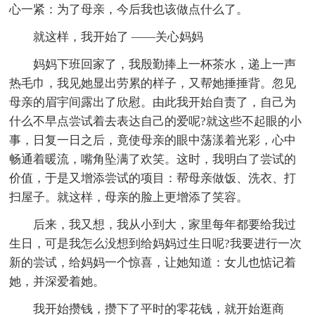
心一紧：为了母亲，今后我也该做点什么了。
就这样，我开始了 ——关心妈妈
妈妈下班回家了，我殷勤捧上一杯茶水，递上一声
热毛巾，我见她显出劳累的样子，又帮她捶捶背。忽见
母亲的眉宇间露出了欣慰。由此我开始自责了，自己为
什么不早点尝试着去表达自己的爱呢?就这些不起眼的小
事，日复一日之后，竟使母亲的眼中荡漾着光彩，心中
畅通着暖流，嘴角坠满了欢笑。这时，我明白了尝试的
价值，于是又增添尝试的项目：帮母亲做饭、洗衣、打
扫屋子。就这样，母亲的脸上更增添了笑容。
后来，我又想，我从小到大，家里每年都要给我过
生日，可是我怎么没想到给妈妈过生日呢?我要进行一次
新的尝试，给妈妈一个惊喜，让她知道：女儿也惦记着
她，并深爱着她。
我开始攒钱，攒下了平时的零花钱，就开始逛商