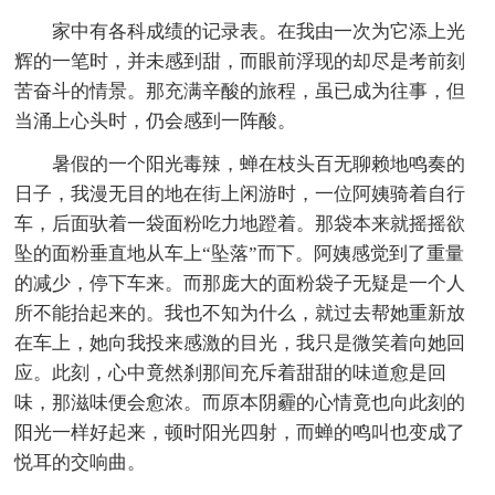
家中有各科成绩的记录表。在我由一次为它添上光
辉的一笔时，并未感到甜，而眼前浮现的却尽是考前刻
苦奋斗的情景。那充满辛酸的旅程，虽已成为往事，但
当涌上心头时，仍会感到一阵酸。
暑假的一个阳光毒辣，蝉在枝头百无聊赖地鸣奏的
日子，我漫无目的地在街上闲游时，一位阿姨骑着自行
车，后面驮着一袋面粉吃力地蹬着。那袋本来就摇摇欲
坠的面粉垂直地从车上“坠落”而下。阿姨感觉到了重量
的减少，停下车来。而那庞大的面粉袋子无疑是一个人
所不能抬起来的。我也不知为什么，就过去帮她重新放
在车上，她向我投来感激的目光，我只是微笑着向她回
应。此刻，心中竟然刹那间充斥着甜甜的味道愈是回
味，那滋味便会愈浓。而原本阴霾的心情竟也向此刻的
阳光一样好起来，顿时阳光四射，而蝉的鸣叫也变成了
悦耳的交响曲。