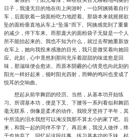
暑假的一个阳光毒辣，蝉在枝头百无聊赖地鸣奏的
日子，我漫无目的地在街上闲游时，一位阿姨骑着自行
车，后面驮着一袋面粉吃力地蹬着。那袋本来就摇摇欲
坠的面粉垂直地从车上“坠落”而下。阿姨感觉到了重量
的减少，停下车来。而那庞大的面粉袋子无疑是一个人
所不能抬起来的。我也不知为什么，就过去帮她重新放
在车上，她向我投来感激的目光，我只是微笑着向她回
应。此刻，心中竟然刹那间充斥着甜甜的味道愈是回
味，那滋味便会愈浓。而原本阴霾的心情竟也向此刻的
阳光一样好起来，顿时阳光四射，而蝉的鸣叫也变成了
悦耳的交响曲。
想起从前学舞蹈的经历。当然，从基本功开始练
习。所谓基本功，便是下叉、下腰等一系列看似和舞蹈
毫无联系，倒像是柔术的动作。我咬牙坚持了半年，其
中所流的泪水我想可以淹没我那不算太小的家了吧。后
来，和我一起的同伴不学了。再后来，我没人做伴，终
于也放弃了。回忆起这段往事，练习基本功的乏味、枯