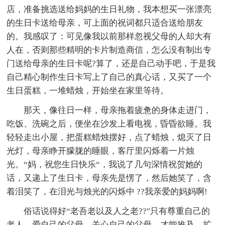
店，准备挑选送给妈妈的生日礼物，我本想买一张漂亮
的生日卡送给母亲，可上面的祝词都只适合送给朋友
的。我感叹了：可见像我以前那样忽视父母的人却大有
人在，否则那些精明的卡片制造商信，怎么没有制出专
门送给母亲的生日卡呢?算了，还是自己动手吧，于是我
自己精心制作生日卡写上了自己的真心话，又买了一个
生日蛋糕，一堆蜡烛，开始坐在家里等待。
那天，像往日一样，母亲拖着疲惫的身体走进门，
吃饭、洗碗之后，便坐在沙发上看电视，昏昏欲睡。我
轻轻走出小屋，把蛋糕蜡烛摆好，点了蜡烛，熄灭了日
光灯，母亲睁开朦胧的睡眼，客厅里闪烁着一片烛
光。“妈，祝您生日快乐“，我说了几句深情祝贺她的
话，又递上了生日卡，母亲先是愣了，然后她笑了，含
着泪笑了，在泪光与烛光的闪烁中 ??我亲爱的妈妈啊!
俗话说得好“老吾老以及人之老??"只有尊重自己的
老人，爱自己的父母，关心自己的父母，才能推及、扩