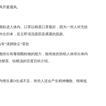
再开窗通风。
颗粒进入体内。口罩以棉质口罩最好，因为一些人对无纺
外出归来，应立即清洗面部及裸露的肌肤。
等“清肺除尘”茶饮
胞排出有毒细颗粒物的能力，能有效的协助人体排出体内
桐桔梗茶、桔梗汤的百度百科介绍。
内维生素D生成不足，有些人还会产生精神懒散、情绪低