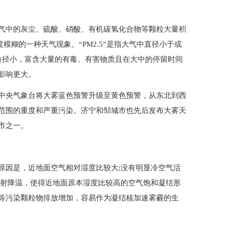
气中的灰尘、硫酸、硝酸、有机碳氢化合物等颗粒大量积
模糊的一种天气现象。“PM2.5”是指大气中直径小于或
.5粒径小，富含大量的有毒、有害物质且在大中的停留时间
影响更大。
中央气象台将大雾蓝色预警升级至黄色预警，从东北到西
范围的重度和严重污染。济宁和邹城市也先后发布大雾天
市之一。
原因是，近地面空气相对湿度比较大;没有明显冷空气活
辐射降温，使得近地面原本湿度比较高的空气饱和凝结形
等污染颗粒物排放增加，容易作为凝结核加速雾霾的生