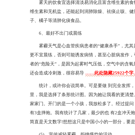
雾天的饮食宜选择清淡易消化且富含维生素的食
维生素和无机盐，还能起到润肺除燥、祛痰止咳、健
子、橘子等清肺化痰食品。
6、最好不出门或晨练
雾霾天气是心血管疾病患者的“健康杀手”，尤
更不宜晨练，否则可能诱发病情，甚至心脏病发作，
者的“危险天”，是因为起雾时气压低，空气中的含
还会造成冷刺激，很容易导
……此处隐藏25922个字
统计，或许你会说简单。可是要做 到完全发挥
里，我是选择了条形统计图。因为她让我看的更清楚
家家门。开门的是一个小孩，我放松多了。经过提问，
有3盒摔炮。我有统计了几家，最少的也 有2盒冲天
简直是天文数字!想想这只是中国小小的一部分，要
(5)、宣传减轻雾霾，拒绝爆竹的活动