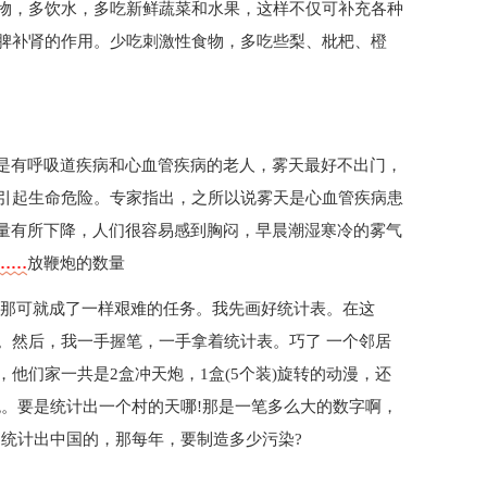
物，多饮水，多吃新鲜蔬菜和水果，这样不仅可补充各种
脾补肾的作用。少吃刺激性食物，多吃些梨、枇杷、橙
其是有呼吸道疾病和心血管疾病的老人，雾天最好不出门，
引起生命危险。专家指出，之所以说雾天是心血管疾病患
氧量有所下降，人们很容易感到胸闷，早晨潮湿寒冷的雾气
……
放鞭炮的数量
，那可就成了一样艰难的任务。我先画好统计表。在这
。然后，我一手握笔，一手拿着统计表。巧了 一个邻居
他们家一共是2盒冲天炮，1盒(5个装)旋转的动漫，还
炮。要是统计出一个村的天哪!那是一笔多么大的数字啊，
是统计出中国的，那每年，要制造多少污染?