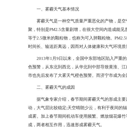
一、雾霾天气基本情况
雾霾天气是一种空气质量严重恶化的产物，是空
聚，特别是PM2.5含量剧增，在很大空间内造成能见度
等于2.5微米的颗粒物，也称为可入肺颗粒物。PM2
时间长、输送距离远，因而对人体健康和大气环境质
2013年1月9日以来，全国中东部地区陷入严
色预警，从东北到西北，从华北到中部导致黄淮、江
市也先后发布了大雾天气橙色预警。而济宁市成为全
二、雾霾天气的成因
据气象专家介绍，春节期间雾霾天气的形成主要
动，大气层比较稳定;天空晴朗少云，有利于夜间的
成雾。加上春节期间机动车使用频繁、燃放烟花爆竹
成，两者相互作用，迅速形成雾霾天气。