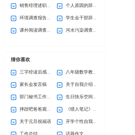
销售经理述职报告
个人原因的辞职信
环境调查报告(通用15篇)
学生会干部辞职申请书
课外阅读调查报告15篇
河水污染调查报告
猜你喜欢
三字经读后感15篇
八年级数学教学工作总结
家长会发言稿
关于自我介绍(集合15篇)
部门秘书工作总结
生日快乐空间留言
摔跤吧爸爸观后感通用15篇
《猎人笔记》读后感
关于元旦祝福语
开学个性自我介绍
工作总结
话题作文