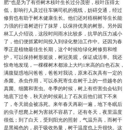
肥”也是为了有些树木枝叶生长过分茂密，枝叶压得太
低，影响行人及过往车辆司机的视线，妨碍交通，经过
修剪也有助于树木健康生长。他们还对梧桐树等生长能
力强的行道树进行了抹芽，以保持优美的树形。另外园
林工人介绍说，这段时间雨水比较多，抗旱的压力减小
了，他们便抓紧时间投入到绿化整治工作中。还因为春
季正是植物最佳生长期，这个时候给绿化树修剪和维
护，可以保持树形挺拔，树冠美观，保证成活率。我还
惊奇地发现，一棵棵树木都涂上大约1米高的白色石灰，
满腹疑惑地问爸爸，爸爸对我说，原来石灰具有一定的
杀菌、杀虫作用，可以杀死寄生在树干上的一些越冬的
真菌、细菌和害虫。冬季的时候，树上有些害虫会钻到
地底下过冬，秋天的时候刷上了石灰后他们就下不来
了，冬天就会被冻死。来年春天再刷一遍，地下冬眠后
的虫子想爬上树为害就不容易了。还有冬天，夜里温度
很低；到了白天，受到阳光的照射，气温升高，而树干
是黑褐色的，易于吸收热量，树干温度也上升很快。这