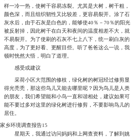
样一冷一热，使树干容易冻裂。尤其是大树，树干粗，
颜色深，而且组织韧性又比较差，更容易裂开。涂了石
灰水后，由于石灰是白色的，能够使40％－70％的阳光
被反射掉，因此树干在白天和夜间的温度相差不大，就
不易裂开。为了使刷的石灰不七上八下，统一刷白灰的
高度，为了更好看、更醒目些。听了爸爸这么一说，我
顿时恍然大悟，明白了道理。
感受或建议
采荷小区大范围的修枝，绿化树的树冠经过修剪显
得光秃秃，那这些鸟儿又能去哪里呢？因为鸟儿是人类
的朋友，我们希望能和小鸟一直和谐相处，建议如果可
能不要过多对这里的绿化树进行修剪，不要影响鸟儿的
居住。
家乡环境调查报告15
星期天，我通过访问妈妈和上网查资料，了解到姚