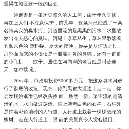
暹渠在城区这一段的巨变。
姚暹渠是一条历史悠久的人工河，由于年久失修，
再加上人们 不注意保护，前几年，这条河已经成了一条
名符其实的臭水河。河道里流的是黑黑的污水，水里散
发出令人恶心的臭味。河堤上杂草丛生，草丛里散落着
五颜六色的 塑料袋。夏天的夜晚，你要是从河边走过，
那扑面而来的不仅仅是一股股刺鼻的臭味，还有一群群
的小飞机——蚊子。居住在河两岸的老百姓是叫苦连
天、怨声载 道。
20xx年，市政府投资5000多万元，把这条臭水河进
行了彻底的改造。现在，你到禹都大道边上走一走，你
会发现姚暹渠已经改头换 面、焕然一新。渠里流的是清
清的水，水面微波荡漾。渠上装着白色的石栏，石栏外
是铺着彩色地砖的人行道。人行道上栽着一棵棵碧绿的
柳树。走在人行道上，眼 前的美景真令人赏心悦目。