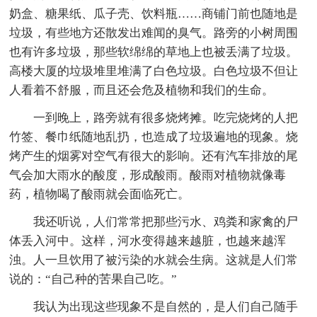
奶盒、糖果纸、瓜子壳、饮料瓶……商铺门前也随地是
垃圾，有些地方还散发出难闻的臭气。路旁的小树周围
也有许多垃圾，那些软绵绵的草地上也被丢满了垃圾。
高楼大厦的垃圾堆里堆满了白色垃圾。白色垃圾不但让
人看着不舒服，而且还会危及植物和我们的生命。
一到晚上，路旁就有很多烧烤摊。吃完烧烤的人把
竹签、餐巾纸随地乱扔，也造成了垃圾遍地的现象。烧
烤产生的烟雾对空气有很大的影响。还有汽车排放的尾
气会加大雨水的酸度，形成酸雨。酸雨对植物就像毒
药，植物喝了酸雨就会面临死亡。
我还听说，人们常常把那些污水、鸡粪和家禽的尸
体丢入河中。这样，河水变得越来越脏，也越来越浑
浊。人一旦饮用了被污染的水就会生病。这就是人们常
说的：“自己种的苦果自己吃。”
我认为出现这些现象不是自然的，是人们自己随手