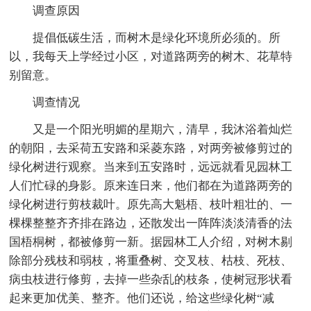
调查原因
提倡低碳生活，而树木是绿化环境所必须的。所
以，我每天上学经过小区，对道路两旁的树木、花草特
别留意。
调查情况
又是一个阳光明媚的星期六，清早，我沐浴着灿烂
的朝阳，去采荷五安路和采菱东路，对两旁被修剪过的
绿化树进行观察。当来到五安路时，远远就看见园林工
人们忙碌的身影。原来连日来，他们都在为道路两旁的
绿化树进行剪枝裁叶。原先高大魁梧、枝叶粗壮的、一
棵棵整整齐齐排在路边，还散发出一阵阵淡淡清香的法
国梧桐树，都被修剪一新。据园林工人介绍，对树木剔
除部分残枝和弱枝，将重叠树、交叉枝、枯枝、死枝、
病虫枝进行修剪，去掉一些杂乱的枝条，使树冠形状看
起来更加优美、整齐。他们还说，给这些绿化树“减