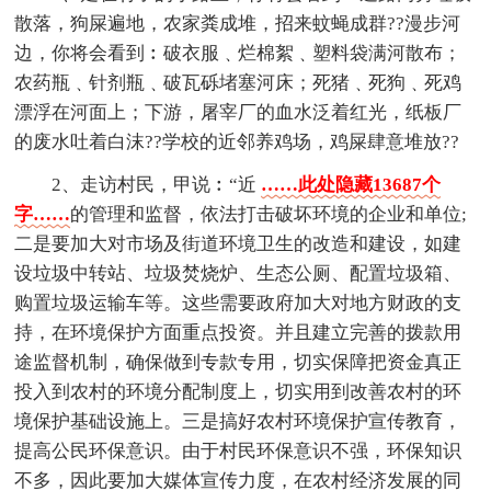
散落，狗屎遍地，农家粪成堆，招来蚊蝇成群??漫步河
边，你将会看到︰破衣服﹑烂棉絮﹑塑料袋满河散布；
农药瓶﹑针剂瓶﹑破瓦砾堵塞河床；死猪﹑死狗﹑死鸡
漂浮在河面上；下游，屠宰厂的血水泛着红光，纸板厂
的废水吐着白沫??学校的近邻养鸡场，鸡屎肆意堆放??
2、走访村民，甲说︰“近
……此处隐藏13687个
字……
的管理和监督，依法打击破坏环境的企业和单位;
二是要加大对市场及街道环境卫生的改造和建设，如建
设垃圾中转站、垃圾焚烧炉、生态公厕、配置垃圾箱、
购置垃圾运输车等。这些需要政府加大对地方财政的支
持，在环境保护方面重点投资。并且建立完善的拨款用
途监督机制，确保做到专款专用，切实保障把资金真正
投入到农村的环境分配制度上，切实用到改善农村的环
境保护基础设施上。三是搞好农村环境保护宣传教育，
提高公民环保意识。由于村民环保意识不强，环保知识
不多，因此要加大媒体宣传力度，在农村经济发展的同