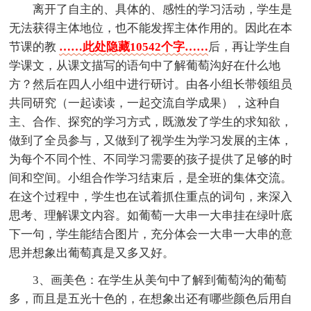
离开了自主的、具体的、感性的学习活动，学生是
无法获得主体地位，也不能发挥主体作用的。因此在本
节课的教
……此处隐藏10542个字……
后，再让学生自
学课文，从课文描写的语句中了解葡萄沟好在什么地
方？然后在四人小组中进行研讨。由各小组长带领组员
共同研究（一起读读，一起交流自学成果），这种自
主、合作、探究的学习方式，既激发了学生的求知欲，
做到了全员参与，又做到了视学生为学习发展的主体，
为每个不同个性、不同学习需要的孩子提供了足够的时
间和空间。小组合作学习结束后，是全班的集体交流。
在这个过程中，学生也在试着抓住重点的词句，来深入
思考、理解课文内容。如葡萄一大串一大串挂在绿叶底
下一句，学生能结合图片，充分体会一大串一大串的意
思并想象出葡萄真是又多又好。
3、画美色：在学生从美句中了解到葡萄沟的葡萄
多，而且是五光十色的，在想象出还有哪些颜色后用自