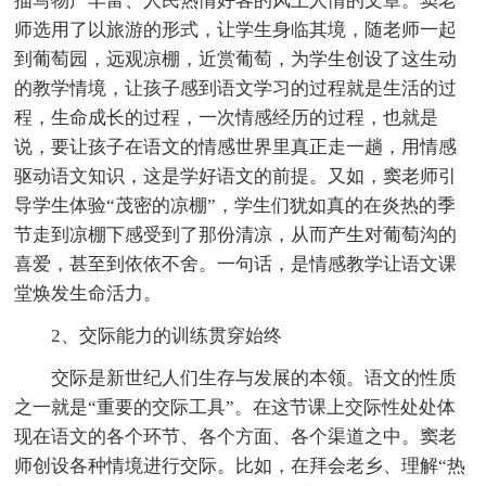
描写物产丰富、人民热情好客的风土人情的文章。窦老
师选用了以旅游的形式，让学生身临其境，随老师一起
到葡萄园，远观凉棚，近赏葡萄，为学生创设了这生动
的教学情境，让孩子感到语文学习的过程就是生活的过
程，生命成长的过程，一次情感经历的过程，也就是
说，要让孩子在语文的情感世界里真正走一趟，用情感
驱动语文知识，这是学好语文的前提。又如，窦老师引
导学生体验“茂密的凉棚”，学生们犹如真的在炎热的季
节走到凉棚下感受到了那份清凉，从而产生对葡萄沟的
喜爱，甚至到依依不舍。一句话，是情感教学让语文课
堂焕发生命活力。
2、交际能力的训练贯穿始终
交际是新世纪人们生存与发展的本领。语文的性质
之一就是“重要的交际工具”。在这节课上交际性处处体
现在语文的各个环节、各个方面、各个渠道之中。窦老
师创设各种情境进行交际。比如，在拜会老乡、理解“热