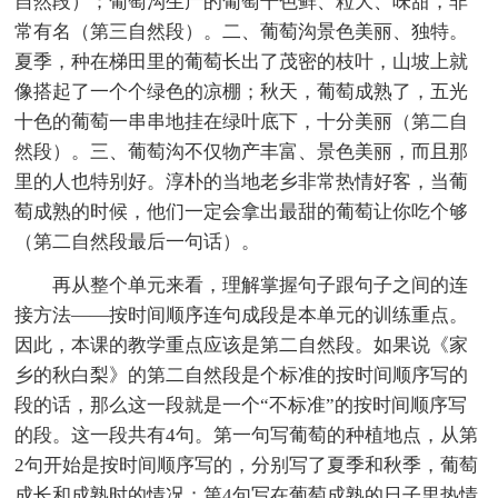
自然段）；葡萄沟生产的葡萄干色鲜、粒大、味甜，非
常有名（第三自然段）。二、葡萄沟景色美丽、独特。
夏季，种在梯田里的葡萄长出了茂密的枝叶，山坡上就
像搭起了一个个绿色的凉棚；秋天，葡萄成熟了，五光
十色的葡萄一串串地挂在绿叶底下，十分美丽（第二自
然段）。三、葡萄沟不仅物产丰富、景色美丽，而且那
里的人也特别好。淳朴的当地老乡非常热情好客，当葡
萄成熟的时候，他们一定会拿出最甜的葡萄让你吃个够
（第二自然段最后一句话）。
再从整个单元来看，理解掌握句子跟句子之间的连
接方法——按时间顺序连句成段是本单元的训练重点。
因此，本课的教学重点应该是第二自然段。如果说《家
乡的秋白梨》的第二自然段是个标准的按时间顺序写的
段的话，那么这一段就是一个“不标准”的按时间顺序写
的段。这一段共有4句。第一句写葡萄的种植地点，从第
2句开始是按时间顺序写的，分别写了夏季和秋季，葡萄
成长和成熟时的情况；第4句写在葡萄成熟的日子里热情