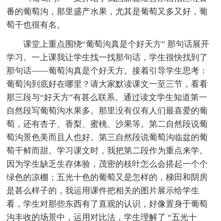
番的葡萄沟，那里盛产水果，尤其是葡萄又多又好，葡
萄干也很有名。
课堂上重点围绕“葡萄沟真是个好天方” 那句话展开
学习。一上课我让学生找一找那句话，学生很快找到了
那句话——葡萄沟真是个好天方。接着引导学生思考：
葡萄沟到底好在哪里？请大家默读课文一至三节，看看
那三段与“好天方”有甚么联系。通过读文学生知道第一
自然段写葡萄沟水果多。那里没有仅有人们最喜爱的葡
萄，还有杏子、香梨、蜜桃、沙果等。第二自然段说葡
萄沟景色美而且人也好。第三自然段说葡萄沟临盆的葡
萄干鲜而甜。学习课文时，我把第二段作为重点来学。
因为学生缺乏生存体验，茂密的枝叶怎么会搭起一个个
绿色的凉棚；五光十色的葡萄又是怎样的，梯田和阴房
是甚么样子的，我运用课件把相关的图片展示给学生
看，学生对那些东西有了直观的认识，好像置身于葡萄
沟丰收的场景中，运用对比法，学生理解了 “五光十