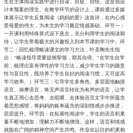
生在主体阅读实践中进行自读、自疑、自悟。这是我设
计本预案的理念。在教学环节的设计上，课前通过多媒
体展示让学生反复阅读《妈妈的爱》这首诗，在内心感
受母爱的伟大，为本文的学习奠定情感基础。环节一：
一开课利用特殊算式设下悬念，充分利用学生的阅读期
待，让学生带着极大的兴趣投入到本节课的学习中。环
节二：回忆梳理略读课文的学习方法，叶圣陶先生指
出：“略读指导需要提纲挈领，期其自得。”在学生自学
前，梳理出富有弹性的学习方法，减少学生学习的随意
性与盲目性，既培养了学生良好的阅读习惯，又可提高
学习效率。）环节三：引导学生多角色、多层面地触摸
语言、揣摩语言，将无声语言转化为有声的语言，让学
生真正用心去思考、去咀嚼、去体验语言文字中所蕴含
着思想感情，将妈妈的账单蕴含的深刻情感步步推进，
层层提升。环节四：在拓展性阅读中，学生的语言积累
量不断地增加，理解力不断地增强。这样，语言和情感
就能在广阔的精神空间产生共鸣。作业在以往的积累相