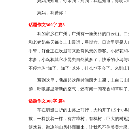
妈妈我知道，你亲我，疼我，我也知道，你唠叨
妈妈，我爱你！
话题作文300字 篇3
我的家乡在广州，广州有一座美丽的白云山。白
和老奶奶每天都会上山晨运，星期六、日这里更是人
手臂，好像正在欢迎前来欣赏风景的游客。小野花和
木多，小鸟和其它小昆虫自然就多了，快乐的小鸟与
不停地叫“知了、知了”以外，什么也不会了。来到
写到这里，我想起这段时间因为上课，上白云山
趟，呼吸那里清新的空气，还有闻一闻花香和草味了
话题作文300字 篇4
车在蜿蜒曲折的山路上前行，大约开了1.5个小
拔，一棵接着一棵，有古樟树，有枫树，巨大的树冠
嬉戏着。微凉的山风扑面而来，让我忍不住美美地吸