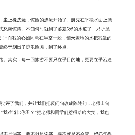
，坐上橡皮艇，惊险的漂流开始了。艇先在平稳水面上漂
式怒海惊涛。不知何时就到了落差5米的水道了，只听见
慌！”而我的心如同悬在半空一般，铺天盖地的水把我坐的
艇终于划出了惊浪险滩，到了终点。
路。其实，每一回旅游不要只在乎目的地，更要在乎沿途
师批评了我们，并让我们把反问句改成陈述句，老师出句
“我难道比你丑？”把老师和同学们惹得哈哈大笑，我也
得不是漏字，要不就是添字，要不就是不会背，妈妈气得