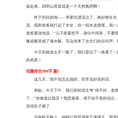
奋起来。四明山简直就是一个天然氧吧啊！
终于到目的地——李家坑漂流点了。换好救生衣
流，我和老爸就打起了水仗，你一招水龙摆尾，我一
老爸紧张地说：“儿子抓紧把手，身往中间靠，不要
橡皮艇变成了储水艇。耳边传来了女生们的尖叫声。
今天的旅游太不一般了，我们是玩了一路看了一
的风景！
话题作文300字 篇5
这几天，我不知怎幺搞的，经常说好笑的话。
例如：今天下午，我们班的语文考“得不好，老
了：“你难道比我丑？我思索着，便不知不觉的说出：
笑得肚子痛了。
还有昨天晚上，妈妈让我背诵第五课课文，我背