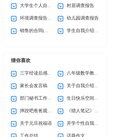
大学生个人自我介绍
村居调查报告
环境调查报告汇编15篇
幼儿园调查报告
销售的合同(通用15篇)
学生自我介绍(集锦15篇)
猜你喜欢
三字经读后感15篇
八年级数学教学工作总结
家长会发言稿
关于自我介绍(集合15篇)
部门秘书工作总结
生日快乐空间留言
摔跤吧爸爸观后感通用15篇
《猎人笔记》读后感
关于元旦祝福语
开学个性自我介绍
工作总结
话题作文