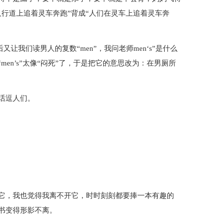
行道上追着灵车奔跑”背成“人们在灵车上追着灵车奔
又让我们读男人的复数“men”，我问老师men‘s”是什么
en’s”太像“闷死”了，于是把它的意思改为：在男厕所
话逗人们。
它，我也觉得我离不开它，时时刻刻都要捧一本有趣的
书变得形影不离。