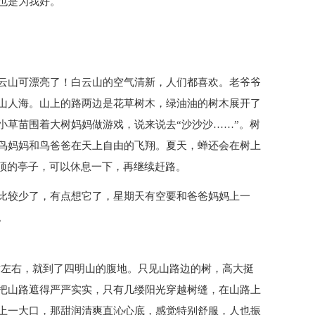
也是为我好。
云山可漂亮了！白云山的空气清新，人们都喜欢。老爷爷
山人海。山上的路两边是花草树木，绿油油的树木展开了
小草苗围着大树妈妈做游戏，说来说去“沙沙沙……”。树
鸟妈妈和鸟爸爸在天上自由的飞翔。夏天，蝉还会在树上
山顶的亭子，可以休息一下，再继续赶路。
比较少了，有点想它了，星期天有空要和爸爸妈妈上一
。
时左右，就到了四明山的腹地。只见山路边的树，高大挺
把山路遮得严严实实，只有几缕阳光穿越树缝，在山路上
上一大口，那甜润清爽直沁心底，感觉特别舒服，人也振