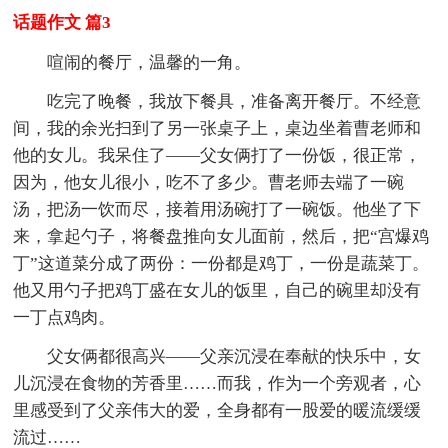
话题作文 篇3
喧闹的餐厅，温馨的一角。
吃完了晚餐，我放下餐具，准备离开餐厅。不经意
间，我的余光扫到了另一张桌子上，桌边坐着曹老师和
他的女儿。我呆住了——父女俩打了一份饭，很正常，
因为，他女儿很小，吃不了多少。曹老师去端了一碗
汤，把汤一饮而尽，接着用汤碗打了一碗饭。他坐了下
来，拿起勺子，将餐盘推向女儿面前，然后，把“宫爆鸡
丁”这道菜分成了两份：一份都是鸡丁，一份是蔬菜丁。
他又用勺子把鸡丁盛在女儿的饭里，自己的碗里却没有
一丁点鸡肉。
父女俩都很高兴——父亲沉浸在奉献的快乐中，女
儿沉浸在食物的芳香里……而我，作为一个旁观者，心
里感受到了父亲伟大的爱，全身都有一股爱的暖流缓缓
流过……