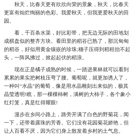
秋天，比春天更有欣欣向荣的景象，秋天，比春天
更富有灿烂绚丽的色彩。我爱秋天，但我更爱秋天的田
园。
看，千百条水渠，好比彩带，把无边无际的田地划
成棋盘似的整齐方块。看田里的稻谷已熟了，那沉甸甸
的稻谷，好似用黄金镶嵌的珍珠;穗子压得到稻秸抬不起
头，一阵风拂过，掀起起伏的稻浪。
现在正是橘子成熟的时候，一踏进果林就可以看到
累累的果实把树枝压弯了腰。葡萄呢，就更加诱人了，
一种叫“水晶”的葡萄，像是用水晶雕刻出来似的，极其
晶莹透明!瞧，那一棵棵柿树，满树的大柿子，各个象小
红灯笼，真是红得耀眼!
漫步在乡间小路上，路旁开满了白色的野菊花，闻
一下，还带着露珠的芳香。它们没有花园菊花娇艳，但
让人百看不厌，因为它们身上散发着乡村的土气息。