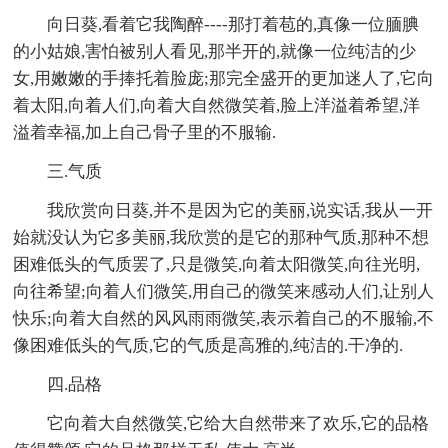
向日葵,看着它我陶醉----那打着苞的,真像一位腼腆
的小姑娘,害怕被别人看见,那半开的,就像一位纯洁的少
女,用嫩嫩的手捧托着脸庞;那完全盛开的更加迷人了,它向
着太阳,向着人们,向着大自然微笑着,脸上洋溢着希望,洋
溢着幸福,加上自己骨子里的不服输.
三.气质
我欣赏向日葵,并不是因为它的美丽,说实话,我从一开
始就没认为它多美丽,我欣赏的是它的那种气质,那种不想
困难低头的气质罢了,只是微笑,向着太阳微笑,向往光明,
向往希望;向着人们微笑,用自己的微笑来感动人们,让别人
快乐;向着大自然的风风雨雨微笑,表示着自己的不服输,不
像困难低头的气质,它的气质是高雅的,纯洁的.干净的.
四.品格
它向着大自然微笑,它给大自然带来了欢乐,它的品格